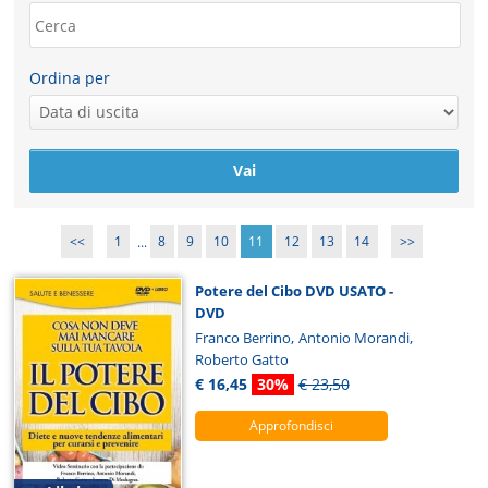
Ordina per
<<
1
...
8
9
10
11
12
13
14
>>
Potere del Cibo DVD USATO -
DVD
,
,
Franco Berrino
Antonio Morandi
Roberto Gatto
€ 16,45
30%
€ 23,50
Approfondisci