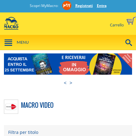
Scopri MyMacro:
Registrati
Entra
Carrello
MENU
<
>
MACRO VIDEO
Filtra per titolo