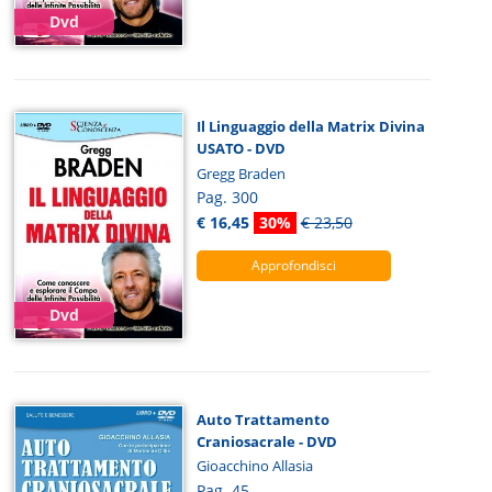
Dvd
Il Linguaggio della Matrix Divina
USATO - DVD
Gregg Braden
Pag. 300
€ 16,45
30%
€ 23,50
Approfondisci
Dvd
Auto Trattamento
Craniosacrale - DVD
Gioacchino Allasia
Pag. 45