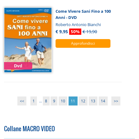
Come Vivere Sani Fino a 100
Anni - DVD
Roberto Antonio Bianchi
€ 9,95
50%
€ 19,90
Approfondisci
Dvd
<<
1
...
8
9
10
11
12
13
14
>>
Collane MACRO VIDEO