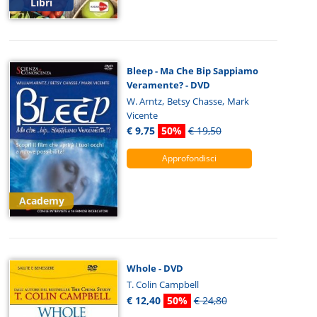
Libri
Bleep - Ma Che Bip Sappiamo
Veramente? - DVD
,
,
W. Arntz
Betsy Chasse
Mark
Vicente
€ 9,75
50%
€ 19,50
Approfondisci
Academy
Whole - DVD
T. Colin Campbell
€ 12,40
50%
€ 24,80