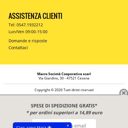
ASSISTENZA CLIENTI
Tel: 0547.1932212
Lun/Ven 09:00-15:00
Domande e risposte
Contattaci
Macro Società Cooperativa scarl
Via Giardino, 30 - 47521 Cesena
Copyright © 2026 Tutti diritti riservati
Informazioni societarie
Diritto di reso
SPESE DI SPEDIZIONE GRATIS*
Disclaimer
* per ordini superiori a 14,89 euro
Privacy Policy
×
Ciao, sono Maia 🐝