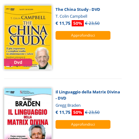
The China Study - DVD
T. Colin Campbell
€ 11,75
50%
€ 23,50
Approfondisci
Dvd
Il Linguaggio della Matrix Divina
- DVD
Gregg Braden
€ 11,75
50%
€ 23,50
Approfondisci