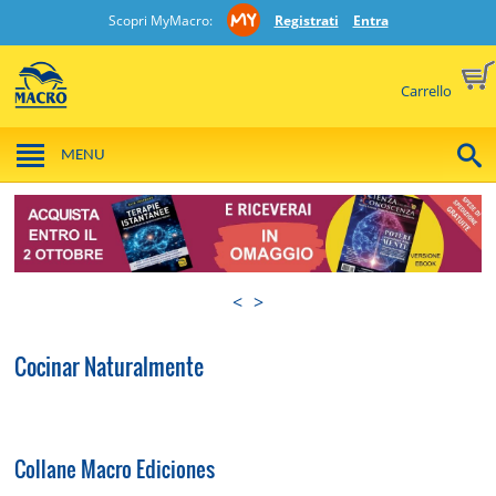
Scopri MyMacro:
Registrati
Entra
Carrello
MENU
<
>
Cocinar Naturalmente
Collane Macro Ediciones