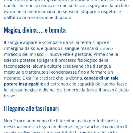
quello che non si conosce e non si riesce a spiegare da un lato
evoca nella mente umana un senso di stupore e rispetto, e
dall’altro una sensazione di paura.
Magica, divina…. e temuta
Il sangue appare e scompare da sé, la ferita si apre e
rimargina da sola, e quando il sangue manca si
creano
–
miracolo dei miracoli - nuove vite e persone. Prima che la
scienza potesse spiegare il processo fisiologico della
fecondazione, alcune culture credevano che il sangue
mestruale trattenuto si condensasse fino a formare un
neonato. E da lì a credere che la donna,
capace di un tale
potere inspiegabile
ed estraneo alle capacità dell’uomo, fosse
lei stessa magica e divina, e a temerne la forza, il passo è stato
breve.
Il legame alle fasi lunari
Non è raro nemmeno che il termine usato per indicare la
mestruazione sia legato in diverse lingue anche al concetto di
regola
,
ordine, misura e legge
. Infatti la regolarità del ciclo,