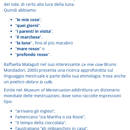
del sole, di certo alla luce della luna.
Quindi abbiamo:
“
le mie cose
”,
“
quei giorni
”,
“
i parenti in visita
”,
“
il marchese
”,
“
la luna
” , fino al più macabro
“
mare rosso
” o
“
profondo rosso
”.
Raffaella Malaguti nel suo interessante
Le mie cose
Bruno
Mondadori, 2005) presenta una ricerca approfondita sul
linguaggio mestruale e parte della sua etimologia: trova anche
un poetico
disfare la cull
a.
Esiste nel
Museum of Menstruation
addirittura un dizionario
mondiale delle mestruazioni, dove sono raccolte espressioni
tipo:
“arrivano gli inglesi”,
l’americano “zia Martha o zia Rosie”,
“il tempo della cioccolata”,
l’australiano “gli imbianchini in casa”,