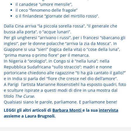
il canadese “umore mensile”,
il ceco “fenomeno delle fragole”
o il finlandese “giornate del mirtillo rosso”.
Dalla Cina arriva “la piccola sorella rossa”, “il generale che
bussa alla porta”, o “acque lunari”.
Per gli ungheresi “arrivano i russi”, per i francesi “sbarcano gli
inglesi”, per le donne polacche “arriva la zia da Mosca”. In
Giappone si usa “sieri” (logica della vita) o “cose della luna”,
“prima marea o primo fiore” per il menarca.
In Nigeria è “orologio”, in Congo si è “nella luna”; nella
Repubblica Sudafricana “sullo straccio”; madri e nonne
portoricane chiedono alle ragazzine “ti ha già cantato il gallo?”
e in India si parla del “fiore che cresce nel dio dell’amore”.
A Parigi l’artista Marianne Rosenstiehl ha esposto quadri, foto
e sculture ispirate a questi modi di dire in una mostra dal
titolo
The Curse
.
Qualsiasi siano le parole, parliamone. E parliamone bene!
LEGGI gli altri articoli di
Barbara Monti
e la sua
intervista
assieme a Laura Brugnoli.