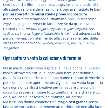
crede qualche illuminato antropologo, insieme alla ciclicità
altrettanto regolare delle fasi lunari, può aver gettato le basi
per
un concetto di misurazione prima sconosciuto
.
In tedesco le mestruazioni si chiamano
regel
, in francesce
regle
, in spagnolo
reglas
, in latino
regula
; da qui derivano
termini come
misura, regola, regolare, regale, regalità, rex,
ordine, cerimonia, legge e leadership
. In latino si adoperava la
parola
menses
, con riferimento alla cadenza mensile; dalla
stessa radice derivano
mentale, memoria, misura, madre,
magnetico
.
Ogni cultura vanta la collezione di termini
Ma le mestruazioni sono legate alla lingua anche in un altro
modo: attraverso tutti quei nomi-non nomi per definirle,
quando sia uomini che donne non hanno ritenuto di volerle, o
poterle, nominare apertamente. Ogni cultura vanta la propria
collezione di perifrasi creative per far sapere che sono in
corso giorni speciali: come tutto quello che ha a che fare con il
ciclo, avviene di nascosto, nell’intimità, all’interno.
Ma nessuna donna contiene una
magia così grande
senza
lasciarne intravedere nemmeno un pochino. Se non alla luce