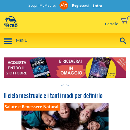
Scopri MyMacro:
Registrati
Entra
Carrello
MENU
<
>
Il ciclo mestruale e i tanti modi per definirlo
Salute e Benessere Naturali