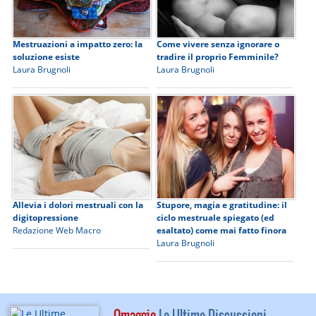
Mestruazioni a impatto zero: la
Come vivere senza ignorare o
soluzione esiste
tradire il proprio Femminile?
Laura Brugnoli
Laura Brugnoli
Allevia i dolori mestruali con la
Stupore, magia e gratitudine: il
digitopressione
ciclo mestruale spiegato (ed
Redazione Web Macro
esaltato) come mai fatto finora
Laura Brugnoli
Omaggio
Le Ultime Discussioni -