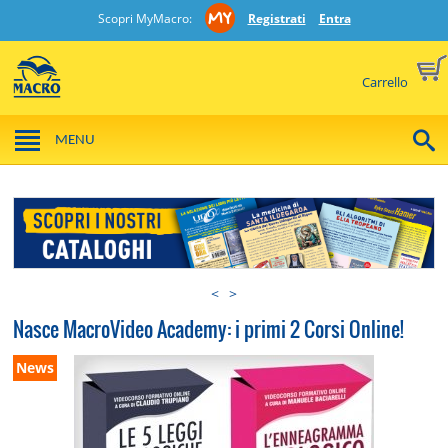
Scopri MyMacro:
Registrati
Entra
Carrello
MENU
<
>
Nasce MacroVideo Academy: i primi 2 Corsi Online!
News