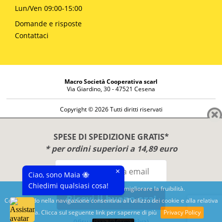
Lun/Ven 09:00-15:00
Domande e risposte
Contattaci
Macro Società Cooperativa scarl
Via Giardino, 30 - 47521 Cesena
Copyright © 2026 Tutti diritti riservati
Informazioni societarie
Diritto di reso
SPESE DI SPEDIZIONE GRATIS*
Disclaimer
* per ordini superiori a 14,89 euro
Privacy Policy
×
Ciao, sono Maia 🐝
Chiedimi qualsiasi cosa!
Questo sito utilizza cookies per migliorare la fruibilità.
Ricevi il buono ora!
Continuando nella navigazione consentirai all'utilizzo dei cookie e alla relativa
Benessere e conoscenza dal 1987
politica. Clicca sul seguente link per saperne di più
Privacy Policy
Sviluppato da
Nimaia
(Visualizza Informativa)