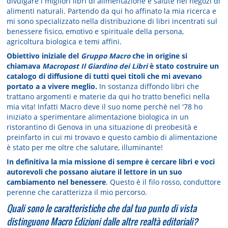
divulgare i migliori libri di alimentazione e salute nei negozi di
alimenti naturali. Partendo da qui ho affinato la mia ricerca e
mi sono specializzato nella distribuzione di libri incentrati sul
benessere fisico, emotivo e spirituale della persona,
agricoltura biologica e temi affini.
Obiettivo iniziale del
Gruppo Macro
che in origine si
chiamava
Macropost Il Giardino dei Libri
è stato costruire un
catalogo di diffusione di tutti quei titoli che mi avevano
portato a a vivere meglio.
In sostanza diffondo libri che
trattano argomenti e materie da qui ho tratto benefici nella
mia vita! Infatti Macro deve il suo nome perchè nel '78 ho
iniziato a sperimentare alimentazione biologica in un
ristorantino di Genova in una situazione di preobesità e
preinfarto in cui mi trovavo e questo cambio di alimentazione
è stato per me oltre che salutare, illuminante!
In definitiva la mia missione di sempre è cercare libri e voci
autorevoli che possano aiutare il lettore in un suo
cambiamento nel benessere
. Questo è il filo rosso, conduttore
perenne che caratterizza il mio percorso.
Quali sono le caratteristiche che dal tuo punto di vista
distinguono Macro Edizioni dalle altre realtà editoriali?