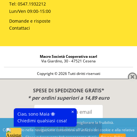
Tel: 0547.1932212
Lun/Ven 09:00-15:00
Domande e risposte
Contattaci
Macro Società Cooperativa scarl
Via Giardino, 30 - 47521 Cesena
Copyright © 2026 Tutti diritti riservati
Informazioni societarie
Diritto di reso
SPESE DI SPEDIZIONE GRATIS*
Disclaimer
* per ordini superiori a 14,89 euro
Privacy Policy
×
Ciao, sono Maia 🐝
Chiedimi qualsiasi cosa!
Questo sito utilizza cookies per migliorare la fruibilità.
Ricevi il buono ora!
Continuando nella navigazione consentirai all'utilizzo dei cookie e alla relativa
Benessere e conoscenza dal 1987