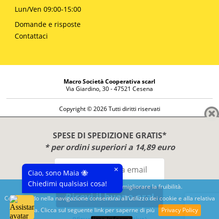
Lun/Ven 09:00-15:00
Domande e risposte
Contattaci
Macro Società Cooperativa scarl
Via Giardino, 30 - 47521 Cesena
Copyright © 2026 Tutti diritti riservati
Informazioni societarie
Diritto di reso
SPESE DI SPEDIZIONE GRATIS*
Disclaimer
* per ordini superiori a 14,89 euro
Privacy Policy
×
Ciao, sono Maia 🐝
Chiedimi qualsiasi cosa!
Questo sito utilizza cookies per migliorare la fruibilità.
Ricevi il buono ora!
Continuando nella navigazione consentirai all'utilizzo dei cookie e alla relativa
Benessere e conoscenza dal 1987
politica. Clicca sul seguente link per saperne di più
Privacy Policy
Sviluppato da
Nimaia