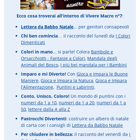
Ecco cosa troverai all'interno di Vivere Macro n°7
:
Lettera da Babbo Natale
... per genitori consapevoli
Chi ben comincia
… il racconto del lunedì da
I Colori
Dimenticati
Colori in mano
... si parte! Colora
Bambole e
Orsacchiotti - Fantasie a Colori
,
Mandala degli
Animali del Bosco
,
I più bei mandala per i Bambini
Imparo e mi Diverto!
Con
Gioca e Impara le Buone
Maniere
,
Gioca e Impara la Natura
,
Gioca e Impara
l'Alimentazione
,
Puntini e Labirinti
.
Conto, Unisco, Coloro!
Un mondo di puntini con i
numeri da 1 a 10
,
numeri da 1 a 20
,
numeri da 1 a
50
,
lettere dalla A alla Z
Pastrocchi Divertenti
: costruire un albero di natale
di carta con i consigli di
Lettera da Babbo Natale
Per chiudere in bellezza:
il racconto del venerdì da
I