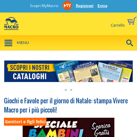
Scopri MyMacro:
Registrati
Entra
Carrello
MENU
<
>
Giochi e Favole per il giorno di Natale: stampa Vivere
Macro per i più piccoli!
Genitori e figli felici