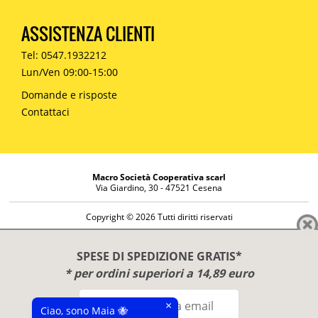
ASSISTENZA CLIENTI
Tel: 0547.1932212
Lun/Ven 09:00-15:00
Domande e risposte
Contattaci
Macro Società Cooperativa scarl
Via Giardino, 30 - 47521 Cesena
Copyright © 2026 Tutti diritti riservati
Informazioni societarie
Diritto di reso
SPESE DI SPEDIZIONE GRATIS*
Disclaimer
* per ordini superiori a 14,89 euro
Privacy Policy
×
Ciao, sono Maia 🐝