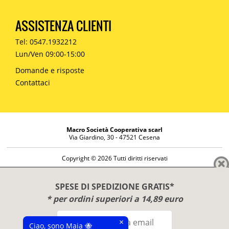
ASSISTENZA CLIENTI
Tel: 0547.1932212
Lun/Ven 09:00-15:00
Domande e risposte
Contattaci
Macro Società Cooperativa scarl
Via Giardino, 30 - 47521 Cesena
Copyright © 2026 Tutti diritti riservati
Informazioni societarie
Diritto di reso
SPESE DI SPEDIZIONE GRATIS*
Disclaimer
* per ordini superiori a 14,89 euro
Privacy Policy
×
Ciao, sono Maia 🐝