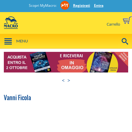
Scopri MyMacro:
Registrati
Entra
Carrello
MENU
<
>
Vanni Ficola