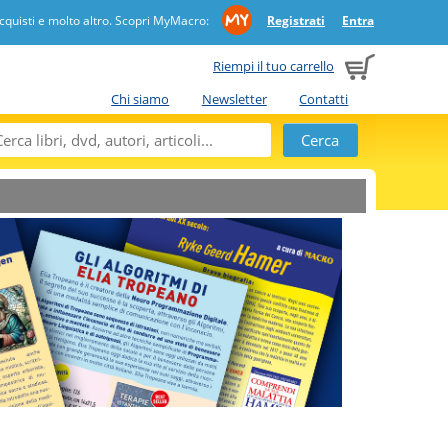
quisti e molto altro. Scopri MyMacro:
Registrati
Entra
Riempi il tuo carrello
Chi siamo
Newsletter
Contatti