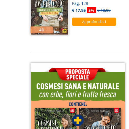
Pag. 128
€ 17,95
5%
€ 18,90
Approfondisci
4D