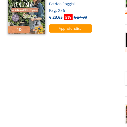
Patrizia Poggiali
Pag. 256
€ 23,65
5%
€ 24,90
Approfondisci
4D