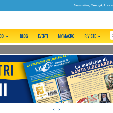
Newsletter, Omaggi, Area ac
CCO
BLOG
EVENTI
MY MACRO
RIVISTE
<
>