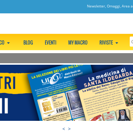
Newsletter, Omaggi, Area ac
CCO
BLOG
EVENTI
MY MACRO
RIVISTE
<
>