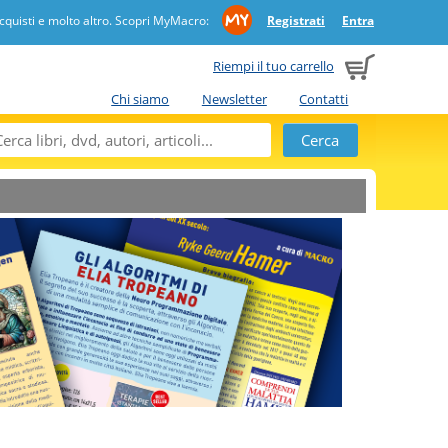
quisti e molto altro. Scopri MyMacro:
Registrati
Entra
Riempi il tuo carrello
Chi siamo
Newsletter
Contatti