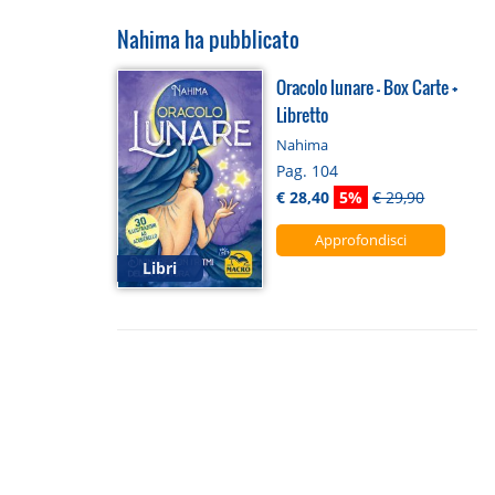
Nahima ha pubblicato
Oracolo lunare - Box Carte +
Libretto
Nahima
Pag. 104
€ 28,40
5%
€ 29,90
Approfondisci
Libri