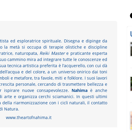
tista ed esploratrice spirituale. Disegna e dipinge da
o la metà si occupa di terapie olistiche e discipline
stratrice, naturopata,
Reiki Master
e praticante esperta
 suo cammino mira ad integrare tutte le conoscenze ed
ua tecnica artistica preferita è l’acquerello, con cui dà
 dell’acqua e del colore, a un universo onirico dai toni
oli e metafore, tra favole, miti e folklore. I suoi lavori
 crescita personale, cercando di trasmettere bellezza e
er ispirare nuove consapevolezze.
Nahima
è anche
i arte e organizza cerchi sciamanici. In questi ultimi
della riarmonizzazione con i cicli naturali, il contatto
 di Natura.
www.theartofnahima.it