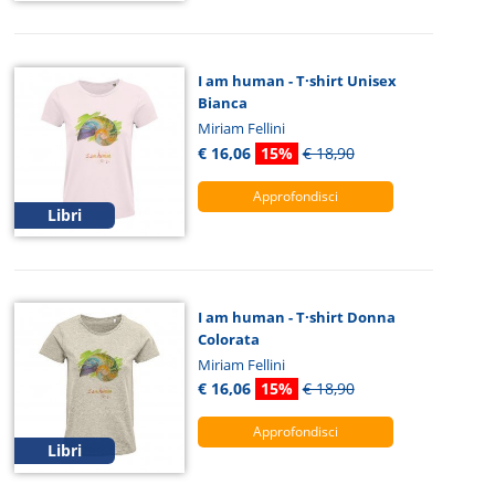
I am human - T·shirt Unisex
Bianca
Miriam Fellini
€ 16,06
15%
€ 18,90
Approfondisci
Libri
I am human - T·shirt Donna
Colorata
Miriam Fellini
€ 16,06
15%
€ 18,90
Approfondisci
Libri