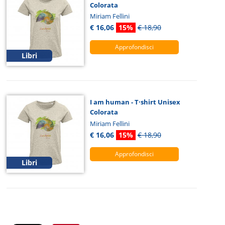
Colorata
Miriam Fellini
€ 16,06
15%
€ 18,90
Approfondisci
Libri
I am human - T·shirt Unisex
Colorata
Miriam Fellini
€ 16,06
15%
€ 18,90
Approfondisci
Libri