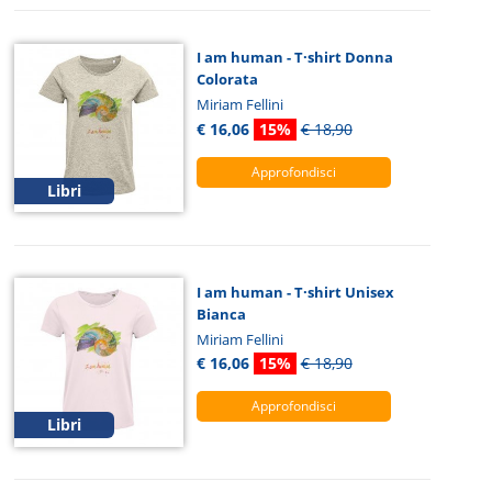
I am human - T·shirt Donna
Colorata
Miriam Fellini
€ 16,06
15%
€ 18,90
Approfondisci
Libri
I am human - T·shirt Unisex
Bianca
Miriam Fellini
€ 16,06
15%
€ 18,90
Approfondisci
Libri