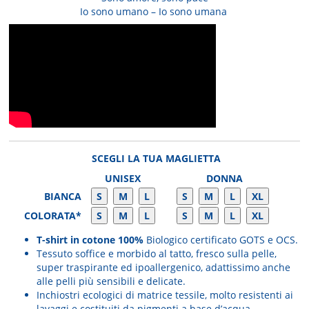
Io sono umano – Io sono umana
SCEGLI LA TUA MAGLIETTA
UNISEX
DONNA
BIANCA
S
M
L
S
M
L
XL
COLORATA*
S
M
L
S
M
L
XL
T-shirt in cotone 100%
Biologico certificato GOTS e OCS.
Tessuto soffice e morbido al tatto, fresco sulla pelle,
super traspirante ed ipoallergenico, adattissimo anche
alle pelli più sensibili e delicate.
Inchiostri ecologici di matrice tessile, molto resistenti ai
lavaggi e costituiti da pigmenti a base d’acqua