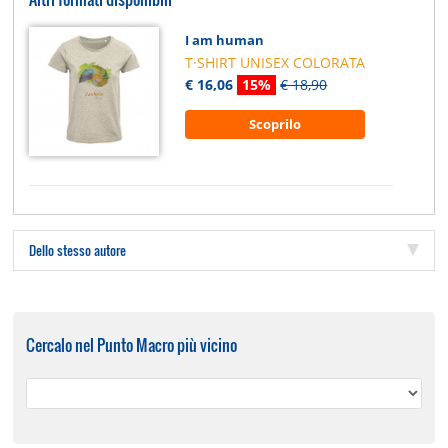
I am human
T·SHIRT UNISEX COLORATA
€ 16,06
15%
€ 18,90
Scoprilo
Dello stesso autore
Cercalo nel Punto Macro più vicino