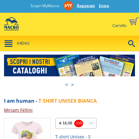
Scopri MyMacro:
Registrati
Entra
Carrello
MENU
<
>
I am human -
T·SHIRT UNISEX BIANCA
Miriam Fellini
€ 16,06
-15%
T-shirt Unisex - S