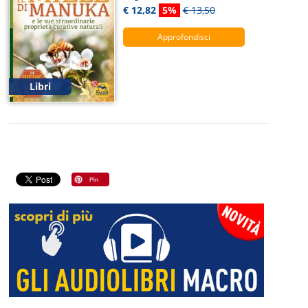
€ 12,82
5%
€ 13,50
Approfondisci
Libri