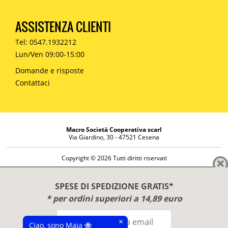
ASSISTENZA CLIENTI
Tel: 0547.1932212
Lun/Ven 09:00-15:00
Domande e risposte
Contattaci
Macro Società Cooperativa scarl
Via Giardino, 30 - 47521 Cesena
Copyright © 2026 Tutti diritti riservati
Informazioni societarie
Diritto di reso
SPESE DI SPEDIZIONE GRATIS*
Disclaimer
* per ordini superiori a 14,89 euro
Privacy Policy
×
Ciao, sono Maia 🐝