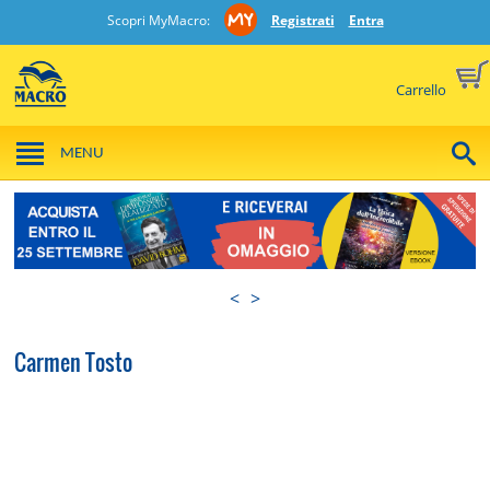
Scopri MyMacro:
Registrati
Entra
Carrello
MENU
<
>
Carmen Tosto