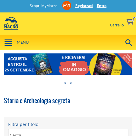
Scopri MyMacro:
Registrati
Entra
Carrello
MENU
<
>
Storia e Archeologia segreta
Filtra per titolo