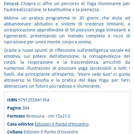
Deepak Chopra
ci offre un
percorso di Yoga
illuminante per
l’
autorealizzazione
, la
beatitudine
e la
pienezza
.
Abbina un pratico
programma in 30 giorni
, che aiuta ad
abbandonare abitudini e sistemi di credenze limitanti, a
un’
esplorazione approfondita di 50 posizioni yoga
stimolanti e
rigeneranti, presentando un metodo completo e ricco di
ispirazione per unire mente, corpo e anima.
Grazie a
nuovi spunti di riflessione
sull’intelligenza sociale ed
emotiva, sul potere dell’attenzione, la consapevolezza del
corpo, la respirazione e la trascendenza, arricchiti da
numerose illustrazioni di posizioni yoga (accessibili a tutti i
livelli, dal principiante all’esperto),
"Vivere nella luce"
ci guida
attraverso la filosofia e la pratica del
Rāja Yoga
, per farci
abbracciare un futuro più radioso e illuminante.
ISBN
9791255941354
Pagine
304
Formato
Brossura - cm 15x21,5
Casa editrice
Edizioni Il Punto d'Incontro
Collana
Edizioni Il Punto D'incontro