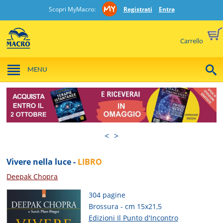
Scopri MyMacro:
Registrati
Entra
Carrello
MENU
<
>
Vivere nella luce -
LIBRO
Deepak Chopra
304 pagine
Brossura - cm 15x21,5
Edizioni Il Punto d'Incontro