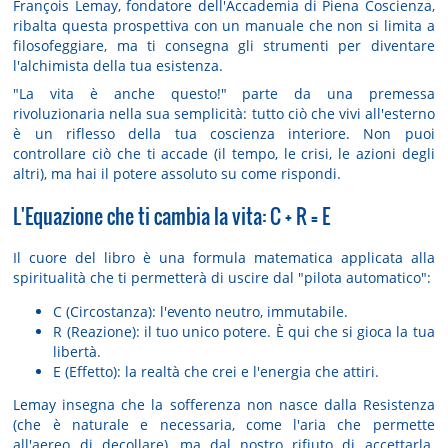
François Lemay, fondatore dell'Accademia di Piena Coscienza,
ribalta questa prospettiva con un manuale che non si limita a
filosofeggiare, ma ti consegna gli strumenti per diventare
l'alchimista della tua esistenza.
"La vita è anche questo!" parte da una premessa
rivoluzionaria nella sua semplicità:
tutto ciò che vivi all'esterno
è un riflesso della tua coscienza interiore
. Non puoi
controllare ciò che ti accade (il tempo, le crisi, le azioni degli
altri), ma hai il potere assoluto su come rispondi.
L'Equazione che ti cambia la vita: C + R = E
Il cuore del libro è una formula matematica applicata alla
spiritualità che ti permetterà di uscire dal "pilota automatico":
C (Circostanza):
l'evento neutro, immutabile.
R (Reazione):
il tuo unico potere. È qui che si gioca la tua
libertà.
E (Effetto):
la realtà che crei e l'energia che attiri.
Lemay insegna che la sofferenza non nasce dalla
Resistenza
(che è naturale e necessaria, come l'aria che permette
all'aereo di decollare), ma dal nostro
rifiuto
di accettarla.