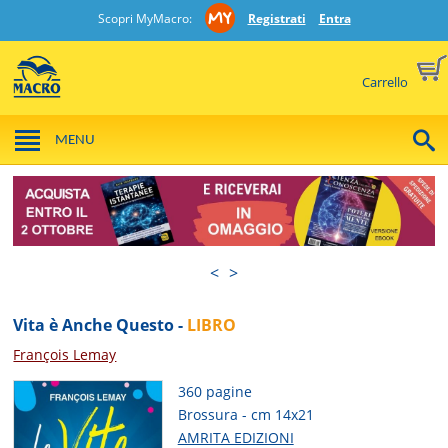
Scopri MyMacro:
Registrati
Entra
Carrello
MENU
<
>
Vita è Anche Questo -
LIBRO
François Lemay
360 pagine
Brossura - cm 14x21
AMRITA EDIZIONI