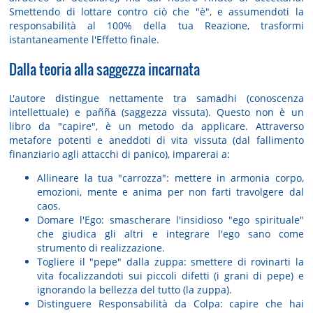
Smettendo di lottare contro ciò che "è", e assumendoti la
responsabilità al 100% della tua Reazione, trasformi
istantaneamente l'Effetto finale.
Dalla teoria alla saggezza incarnata
L'autore distingue nettamente tra samādhi (conoscenza
intellettuale) e paññā (saggezza vissuta). Questo non è un
libro da "capire", è un metodo da applicare. Attraverso
metafore potenti e aneddoti di vita vissuta (dal fallimento
finanziario agli attacchi di panico), imparerai a:
Allineare la tua "carrozza":
mettere in armonia corpo,
emozioni, mente e anima per non farti travolgere dal
caos.
Domare l'Ego:
smascherare l'insidioso "ego spirituale"
che giudica gli altri e integrare l'ego sano come
strumento di realizzazione.
Togliere il "pepe" dalla zuppa:
smettere di rovinarti la
vita focalizzandoti sui piccoli difetti (i grani di pepe) e
ignorando la bellezza del tutto (la zuppa).
Distinguere Responsabilità da Colpa:
capire che hai