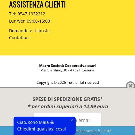
ASSISTENZA CLIENTI
Tel: 0547.1932212
Lun/Ven 09:00-15:00
Domande e risposte
Contattaci
Macro Società Cooperativa scarl
Via Giardino, 30 - 47521 Cesena
Copyright © 2026 Tutti diritti riservati
Informazioni societarie
Diritto di reso
SPESE DI SPEDIZIONE GRATIS*
Disclaimer
* per ordini superiori a 14,89 euro
Privacy Policy
×
Ciao, sono Maia 🐝
Chiedimi qualsiasi cosa!
Questo sito utilizza cookies per migliorare la fruibilità.