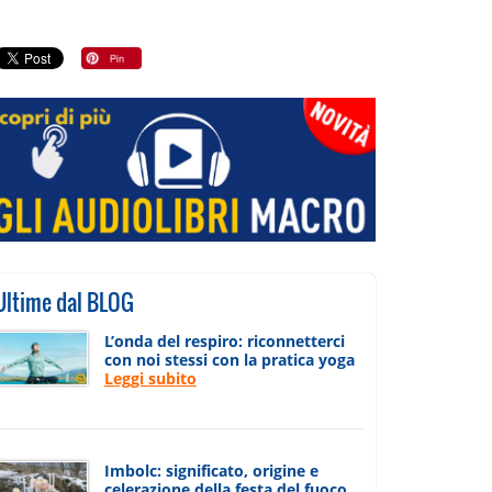
Ultime dal BLOG
L’onda del respiro: riconnetterci
con noi stessi con la pratica yoga
Leggi subito
Imbolc: significato, origine e
celerazione della festa del fuoco