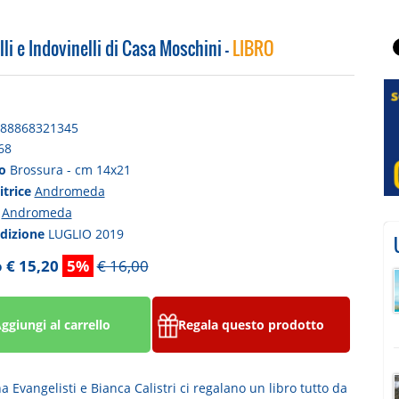
li e Indovinelli di Casa Moschini -
LIBRO
88868321345
68
to
Brossura - cm 14x21
itrice
Andromeda
a
Andromeda
edizione
LUGLIO 2019
 € 15,20
5%
€ 16,00
ggiungi al carrello
Regala questo prodotto
 Evangelisti e Bianca Calistri ci regalano un libro tutto da