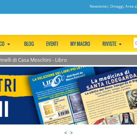
Newsletter, Omaggi, Area ac
CCO
BLOG
EVENTI
MY MACRO
RIVISTE
vinelli di Casa Moschini - Libro
<
>