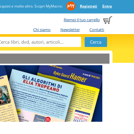
quisti e molto altro. Scopri MyMacro:
Registrati
Entra
Riempi il tuo carrello
Chi siamo
Newsletter
Contatti