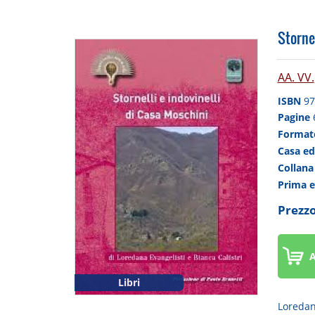
Stornel
AA. VV.
ISBN
97
Pagine
Forma
Casa ed
Collan
Prima 
Prezzo
A
Libri
Loredana