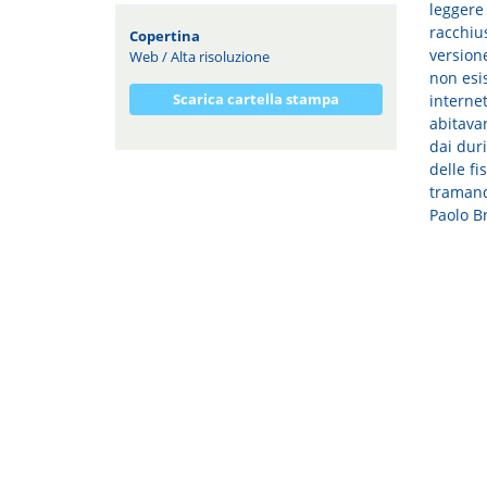
leggere 
racchius
Copertina
versione
Web
/
Alta risoluzione
non esi
Scarica cartella stampa
internet
abitava
dai duri
delle fi
tramand
Paolo Br