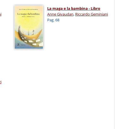
La maga e la bambina - Libro
i
Anne Givaudan
,
Riccardo Geminiani
Pag. 68
i