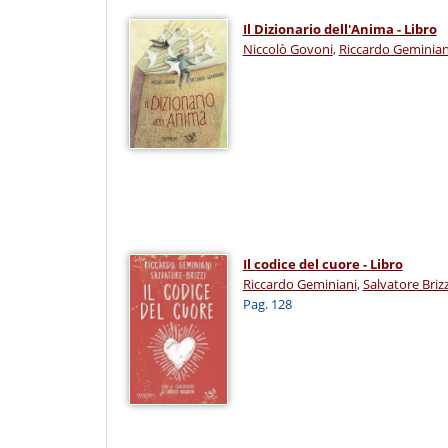
Il Dizionario dell'Anima - Libro
Niccolò Govoni
,
Riccardo Geminian
Il codice del cuore - Libro
Riccardo Geminiani
,
Salvatore Brizz
Pag. 128