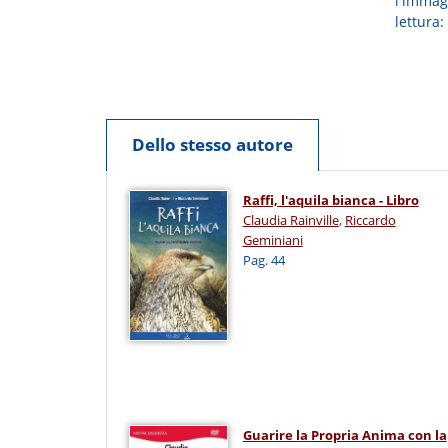
l'immagi
lettura:
Dello stesso autore
Raffi, l'aquila bianca - Libro
Claudia Rainville
,
Riccardo
Geminiani
Pag. 44
Guarire la Propria Anima con la