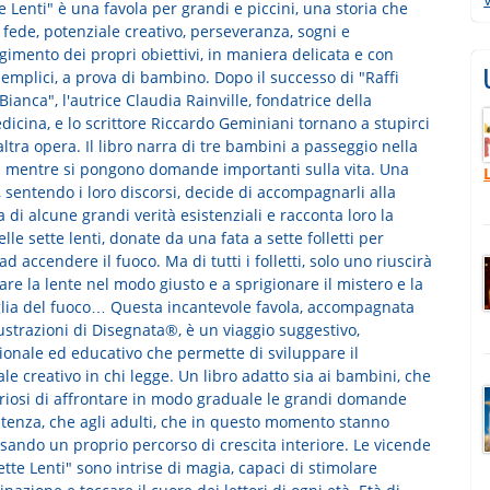
e Lenti" è una favola per grandi e piccini, una storia che
 fede, potenziale creativo, perseveranza, sogni e
imento dei propri obiettivi, in maniera delicata e con
emplici, a prova di bambino. Dopo il successo di "Raffi
 Bianca", l'autrice Claudia Rainville, fondatrice della
icina, e lo scrittore Riccardo Geminiani tornano a stupirci
ltra opera. Il libro narra di tre bambini a passeggio nella
a mentre si pongono domande importanti sulla vita. Una
 sentendo i loro discorsi, decide di accompagnarli alla
 di alcune grandi verità esistenziali e racconta loro la
elle sette lenti, donate da una fata a sette folletti per
 ad accendere il fuoco. Ma di tutti i folletti, solo uno riuscirà
zare la lente nel modo giusto e a sprigionare il mistero e la
lia del fuoco… Questa incantevole favola, accompagnata
lustrazioni di Disegnata®, è un viaggio suggestivo,
ionale ed educativo che permette di sviluppare il
le creativo in chi legge. Un libro adatto sia ai bambini, che
riosi di affrontare in modo graduale le grandi domande
istenza, che agli adulti, che in questo momento stanno
sando un proprio percorso di crescita interiore. Le vicende
ette Lenti" sono intrise di magia, capaci di stimolare