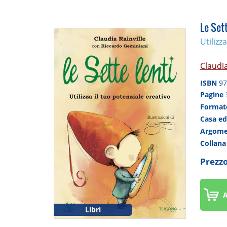
Le Sett
Utilizz
Claudia
ISBN
97
Pagine
Forma
Casa ed
Argom
Collan
Prezzo
A
Libri