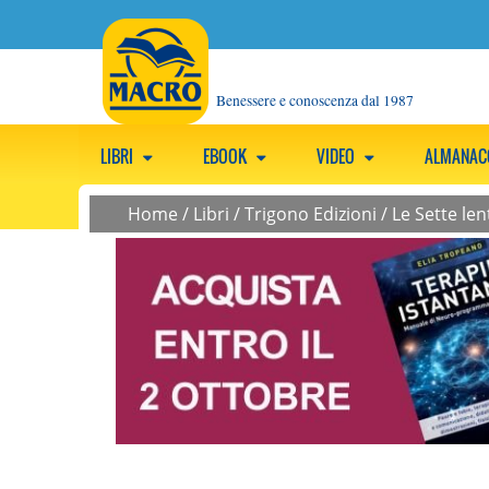
Benessere e conoscenza dal 1987
LIBRI
EBOOK
VIDEO
ALMANA
Home
/
Libri
/
Trigono Edizioni
/
Le Sette lent