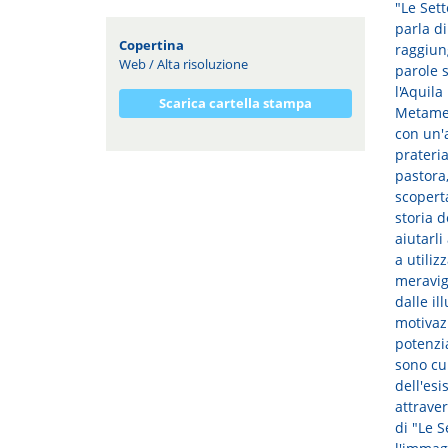
"Le Sett
parla di
Copertina
raggiung
Web
/
Alta risoluzione
parole s
l'Aquila
Scarica cartella stampa
Metamed
con un'a
prateri
pastora,
scoperta
storia d
aiutarli
a utiliz
meravig
dalle il
motivaz
potenzia
sono cu
dell'es
attraver
di "Le S