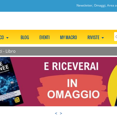
Newsletter, Omaggi, Area ac
CCO
BLOG
EVENTI
MY MACRO
RIVISTE
i - Libro
<
>