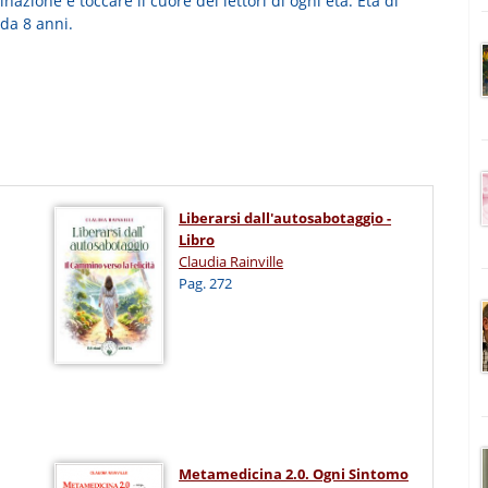
nazione e toccare il cuore dei lettori di ogni età. Età di
 da 8 anni.
Liberarsi dall'autosabotaggio -
Libro
Claudia Rainville
Pag. 272
Metamedicina 2.0. Ogni Sintomo