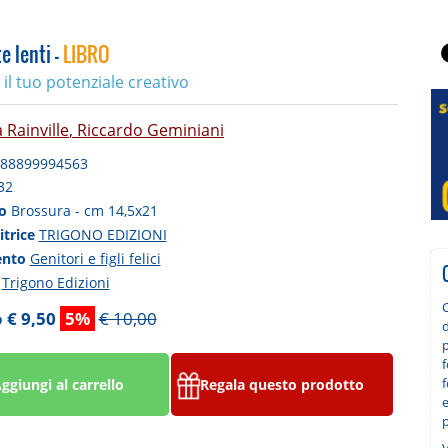
e lenti -
LIBRO
a il tuo potenziale creativo
 Rainville
,
Riccardo Geminiani
88899994563
32
to
Brossura - cm 14,5x21
itrice
TRIGONO EDIZIONI
ento
Genitori e figli felici
a
Trigono Edizioni
C
 € 9,50
5%
€ 10,00
p
f
f
ggiungi al carrello
Regala questo prodotto
e
p
V