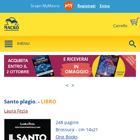
Scopri MyMacro:
Registrati
Entra
Carrello
MENU
<
>
Santo plagio. -
LIBRO
Laura Fezia
248 pagine
Brossura - cm 14x21
One Books