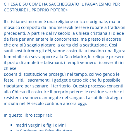
CHIESA E SU COME HA SACCHEGGIATO IL PAGANESIMO PER
COSTRUIRE IL PROPRIO POTERE»
Il cristianesimo non è una religione unica e originale, ma un
mosaico composto da innumerevoli tessere rubate a tradizioni
precedenti. A partire dal IV secolo la Chiesa cristiana si diede
da fare per annientare la concorrenza, ma presto si accorse
che era più saggio giocare la carta della sostituzione. Così i
santi sostituirono gli dèi, venne costruita a tavolino una figura
femminile da sovrapporre alla Dea Madre, le reliquie presero
il posto di amuleti e talismani, i templi vennero riconvertiti in
chiese.
L'opera di sostituzione proseguì nel tempo, coinvolgendo le
feste, i riti, i sacramenti, i gadget e tutto ciò che fu possibile
riadattare per segnare il territorio. Questo processo consenti
alla Chiesa di costruire il proprio potere: le residue sacche di
resistenza vennero annegate nel sangue. La sottile strategia
iniziata nel IV secolo continua ancora oggi.
In questo libro scoprirai:
madri vergini e figli divini
la Sindone: un falso d'autore