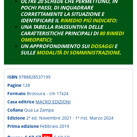
OLTRE 20 SCHEDE CHE PERMETTONO, IN
POCHI PASSI, DI INQUADRARE
CORRETTAMENTE LA
SITUAZIONE E
IDENTIFICARE IL
RIMEDIO PI
Ù INDICATO
:
UNA TABELLA RIASSUNTIVA DELLE
CARATTERISTICHE PRINCIPALI DI
80 RIMEDI
OMEOPATICI
;
UN APPROFONDIMENTO SUI
DOSAGGI
E
SULLE
MODALITÀ DI SOMMINISTRAZIONE
.
ISBN
9788828537199
Pagine
128
Formato
Brossura - cm 17x24
Casa editrice
MACRO EDIZIONI
Collana
Qua La Zampa
Edizione
2ª ed. Novembre 2021 · 1ª rist. Marzo 2024
Prima edizione
Febbraio 2019