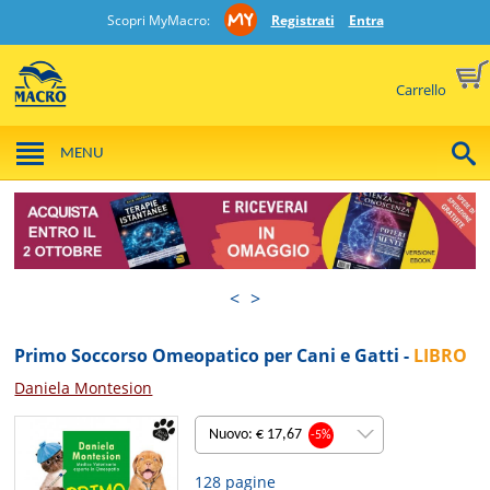
Scopri MyMacro:
Registrati
Entra
Carrello
MENU
<
>
Primo Soccorso Omeopatico per Cani e Gatti -
LIBRO
Daniela Montesion
Nuovo: € 17,67
-5%
128 pagine