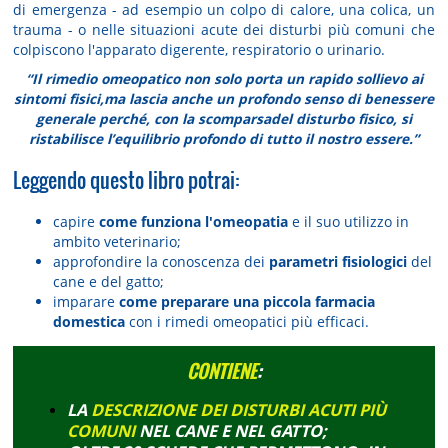
di emergenza - ad esempio un colpo di calore, una colica, un
trauma - o nelle situazioni acute dei disturbi più comuni che
colpiscono l'apparato digerente, respiratorio o urinario.
“Il rimedio omeopatico non solo porta un rapido sollievo ai
sintomi fisici,ma lascia anche un profondo senso di benessere
generale perché, con la scomparsadel disturbo fisico, si
ristabilisce l’equilibrio profondo di tutto il nostro essere.”
Leggendo questo libro potrai:
capire
come funziona l'omeopatia
e il suo utilizzo in
ambito veterinario;
approfondire la conoscenza dei
parametri fisiologici
del
cane e del gatto;
imparare
come preparare una piccola farmacia
domestica
con i rimedi omeopatici più efficaci.
CONTIENE
:
LA
DESCRIZIONE DEI DISTURBI ACUTI PI
Ù
COMUNI
NEL CANE E NEL GATTO;