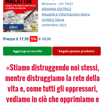
Brossura - cm 15x21
ARIANNA EDITRICE
Attualità e Informazione libera
Un'Altra Storia
Settembre 2022
Libri
Prezzo € 17,95
5%
€ 18,90
Aggiungi al carrello
Regala questo prodotto
«Stiamo distruggendo noi stessi,
mentre distruggiamo la rete della
vita e, come tutti gli oppressori,
vediamo in ciò che opprimiamo e