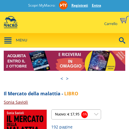
Scopri MyMacro:
Registrati
Entra
Carrello
MENU
<
>
Il Mercato della malattia -
LIBRO
Sonia Savioli
Nuovo: € 17,95
-5%
192 pagine