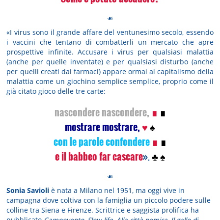
☙
«I virus sono il grande affare del ventunesimo secolo, essendo
i vaccini che tentano di combatterli un mercato che apre
prospettive infinite. Accusare i virus per qualsiasi malattia
(anche per quelle inventate) e per qualsiasi disturbo (anche
per quelli creati dai farmaci) appare ormai al capitalismo della
malattia come un giochino semplice semplice, proprio come il
già citato gioco delle tre carte:
nascondere nascondere,
∎
∎
mostrare mostrare,
♥
♠
con le parole confondere
∎
∎
e il babbeo far cascare
».
♣
♠
☙
Sonia Savioli
è nata a Milano nel 1951, ma oggi vive in
campagna dove coltiva con la famiglia un piccolo podere sulle
colline tra Siena e Firenze. Scrittrice e saggista prolifica ha
pubblicato
Campovento
,
Slow life
,
Alla città nemica
,
Il gallo di