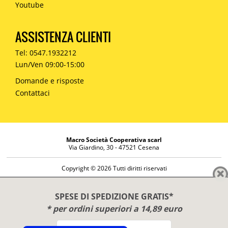
Youtube
ASSISTENZA CLIENTI
Tel: 0547.1932212
Lun/Ven 09:00-15:00
Domande e risposte
Contattaci
Macro Società Cooperativa scarl
Via Giardino, 30 - 47521 Cesena
Copyright © 2026 Tutti diritti riservati
Informazioni societarie
Diritto di reso
SPESE DI SPEDIZIONE GRATIS*
Disclaimer
* per ordini superiori a 14,89 euro
Privacy Policy