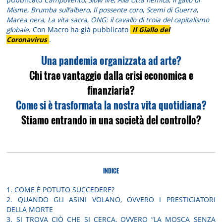
Misme
,
Brumba sull’albero
,
Il possente coro
,
Scemi di Guerra
,
Marea nera
,
La vita sacra
,
ONG: il cavallo di troia del capitalismo
globale
. Con Macro ha già pubblicato
Il Giallo del
Coronavirus
.
Una pandemia organizzata ad arte?
Chi trae vantaggio dalla crisi economica e
finanziaria?
Come si è trasformata la nostra vita quotidiana?
Stiamo entrando in una società del controllo?
INDICE
1. COME È POTUTO SUCCEDERE?
2. QUANDO GLI ASINI VOLANO, OVVERO I PRESTIGIATORI
DELLA MORTE
3. SI TROVA CIÒ CHE SI CERCA, OVVERO “LA MOSCA SENZA