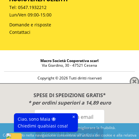
Tel: 0547.1932212
Lun/Ven 09:00-15:00
Domande e risposte
Contattaci
Macro Società Cooperativa scarl
Via Giardino, 30 - 47521 Cesena
Copyright © 2026 Tutti diritti riservati
Informazioni societarie
Diritto di reso
SPESE DI SPEDIZIONE GRATIS*
Disclaimer
* per ordini superiori a 14,89 euro
Privacy Policy
×
Ciao, sono Maia 🐝
Chiedimi qualsiasi cosa!
Questo sito utilizza cookies per migliorare la fruibilità.
Ricevi il buono ora!
Continuando nella navigazione consentirai all'utilizzo dei cookie e alla relativa
Benessere e conoscenza dal 1987