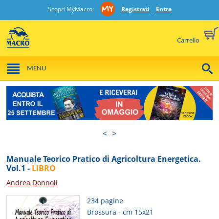
Scopri MyMacro:
Registrati
Entra
Carrello
MENU
<
>
Manuale Teorico Pratico di Agricoltura Energetica.
Vol.1 -
LIBRO
Andrea Donnoli
234 pagine
Brossura - cm 15x21