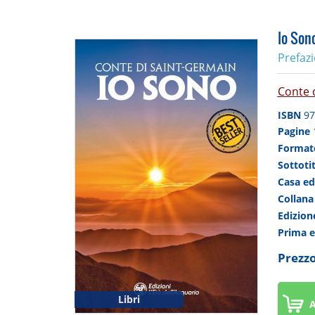
Io Son
Prefaz
Conte 
ISBN
97
Pagine
Forma
Sottoti
Casa ed
Collan
Edizio
Prima 
Prezzo
Libri
A