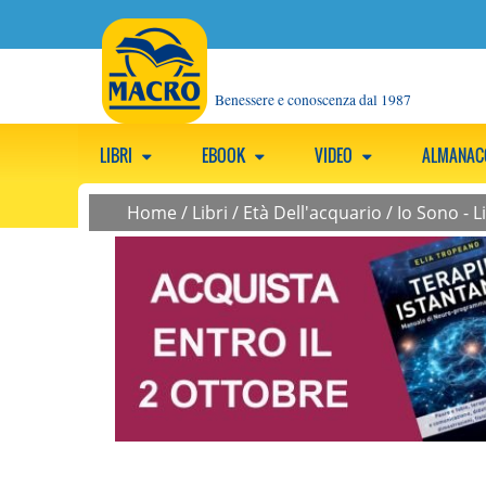
Benessere e conoscenza dal 1987
LIBRI
EBOOK
VIDEO
ALMANA
Home
/
Libri
/
Età Dell'acquario
/
Io Sono - L