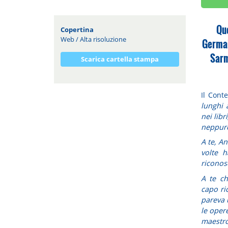
Que
Copertina
Web
/
Alta risoluzione
Germai
Sarm
Scarica cartella stampa
Il Conte
lunghi 
nei libr
neppure 
A te, A
volte h
riconos
A te ch
capo ri
pareva 
le opere
maestro