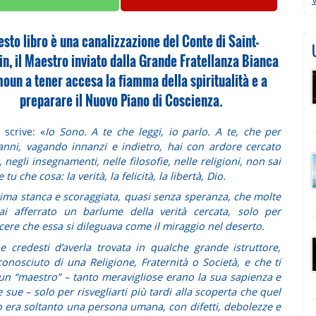
sto libro è una canalizzazione del Conte di Saint-
n, il Maestro inviato dalla Grande Fratellanza Bianca
oun a tener accesa la fiamma della spiritualità e a
preparare il Nuovo Piano di Coscienza.
 scrive: «
Io Sono. A te che leggi, io parlo. A te, che per
anni, vagando innanzi e indietro, hai con ardore cercato
i, negli insegnamenti, nelle filosofie, nelle religioni, non sai
tu che cosa: la verità, la felicità, la libertà, Dio.
nima stanca e scoraggiata, quasi senza speranza, che molte
ai afferrato un barlume della verità cercata, solo per
cere che essa si dileguava come il miraggio nel deserto.
e credesti d’averla trovata in qualche grande istruttore,
conosciuto di una Religione, Fraternità o Società, e che ti
un “maestro” – tanto meravigliose erano la sua sapienza e
 sue – solo per risvegliarti più tardi alla scoperta che quel
 era soltanto una persona umana, con difetti, debolezze e