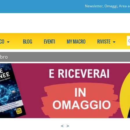
Newsletter, Omaggi, Area ac
CCO
BLOG
EVENTI
MY MACRO
RIVISTE
ibro
<
>