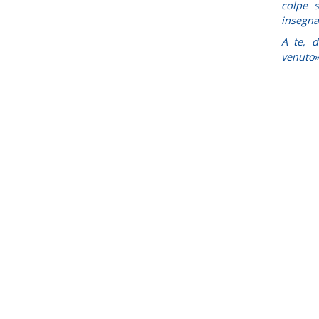
colpe s
insegnam
A te, 
venuto
»