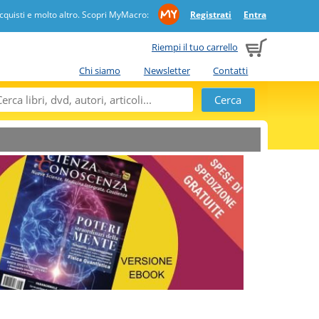
quisti e molto altro. Scopri MyMacro:
Registrati
Entra
Riempi il tuo carrello
Chi siamo
Newsletter
Contatti