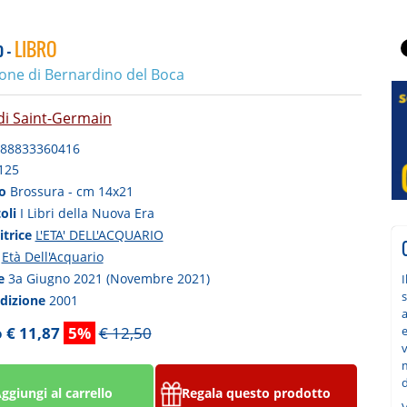
o -
LIBRO
ione di Bernardino del Boca
di Saint-Germain
88833360416
125
to
Brossura - cm 14x21
toli
I Libri della Nuova Era
itrice
L'ETA' DELL'ACQUARIO
a
Età Dell'Acquario
ne
3a Giugno 2021 (Novembre 2021)
s
edizione
2001
a
 € 11,87
5%
€ 12,50
d
ggiungi al carrello
Regala questo prodotto
V