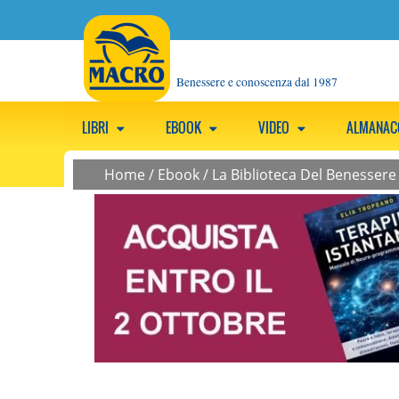
Benessere e conoscenza dal 1987
LIBRI
EBOOK
VIDEO
ALMANA
Home
/
Ebook
/
La Biblioteca Del Benessere