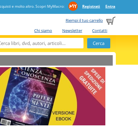
quisti e molto altro. Scopri MyMacro:
Registrati
Entra
Riempi il tuo carrello
Chi siamo
Newsletter
Contatti