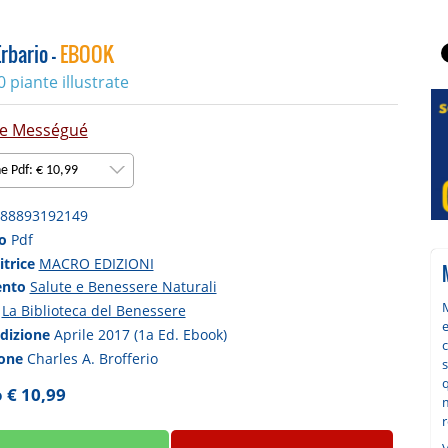
Erbario -
EBOOK
 piante illustrate
e Mességué
ne Pdf: € 10,99
88893192149
to
Pdf
itrice
MACRO EDIZIONI
ento
Salute e Benessere Naturali
a
La Biblioteca del Benessere
e
edizione
Aprile 2017 (1a Ed. Ebook)
c
ione
Charles A. Brofferio
s
q
 € 10,99
m
r
V