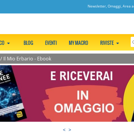
Newsletter, Omaggi, Area ac
CCO
BLOG
EVENTI
MY MACRO
RIVISTE
/
Il Mio Erbario - Ebook
<
>