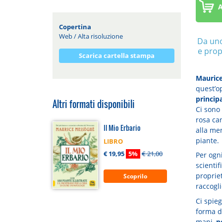
A
Copertina
Web
/
Alta risoluzione
Da uno
e propr
Scarica cartella stampa
Mauric
quest’op
principa
Altri formati disponibili
Ci sono
rosa can
Il Mio Erbario
alla ment
piante.
LIBRO
€ 19,95
5%
€ 21,00
Per ogn
scientif
proprie
Scoprilo
raccogli
Ci spie
forma d
mani,
p