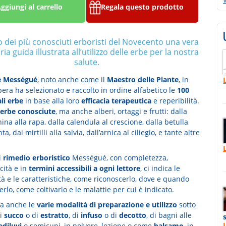
ggiungi al carrello
Regala questo prodotto
 dei più conosciuti erboristi del Novecento una vera
ia guida illustrata all’utilizzo delle erbe per la nostra
salute.
e Mességué
, noto anche come il
Maestro delle Piante
, in
era ha selezionato e raccolto in ordine alfabetico le
100
li erbe
in base alla loro
efficacia terapeutica
e reperibilità.
erbe conosciute
, ma anche alberi, ortaggi e frutti: dalla
ina alla rapa, dalla calendula al crescione, dalla betulla
a, dai mirtilli alla salvia, dall’arnica al ciliegio, e tante altre
i
rimedio erboristico
Mességué, con completezza,
icità e in
termini accessibili a ogni lettore
, ci indica le
tà e le caratteristiche, come riconoscerlo, dove e quando
erlo, come coltivarlo e le malattie per cui è indicato.
ga anche le
varie modalità di preparazione e utilizzo
sotto
i
succo
o di
estratto
, di
infuso
o di
decotto
, di bagni alle
ediluvi
o semicupi, in polvere, lozione o come
balsamo
, in