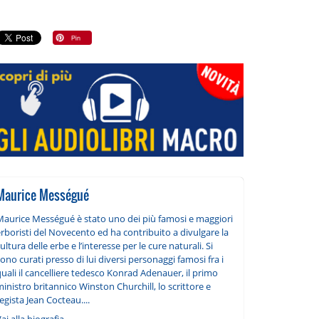
Maurice Mességué
Maurice Mességué è stato uno dei più famosi e maggiori
rboristi del Novecento ed ha contribuito a divulgare la
ultura delle erbe e l’interesse per le cure naturali. Si
ono curati presso di lui diversi personaggi famosi fra i
uali il cancelliere tedesco Konrad Adenauer, il primo
inistro britannico Winston Churchill, lo scrittore e
egista Jean Cocteau....
ai alla biografia