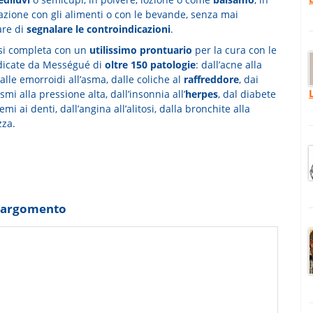
zione con gli alimenti o con le bevande, senza mai
are di
segnalare le controindicazioni
.
 si completa con un
utilissimo prontuario
per la cura con le
dicate da Mességué di
oltre 150 patologie
: dall’acne alla
dalle emorroidi all’asma, dalle coliche al
raffreddore
, dai
mi alla pressione alta, dall’insonnia all’
herpes
, dal diabete
emi ai denti, dall’angina all’alitosi, dalla bronchite alla
zza.
o argomento