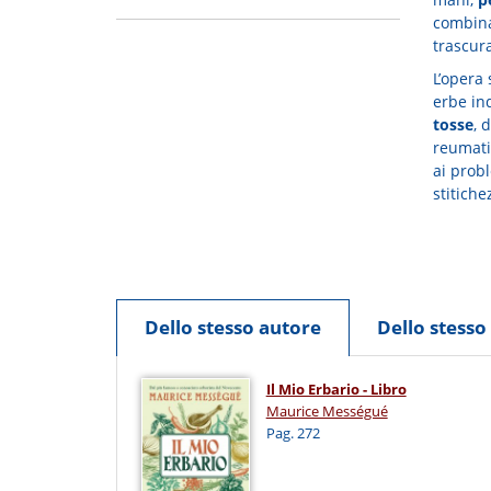
combina
trascur
L’opera
erbe in
tosse
, 
reumatis
ai probl
stitiche
Dello stesso autore
Dello stess
Il Mio Erbario - Libro
Maurice Mességué
Pag. 272