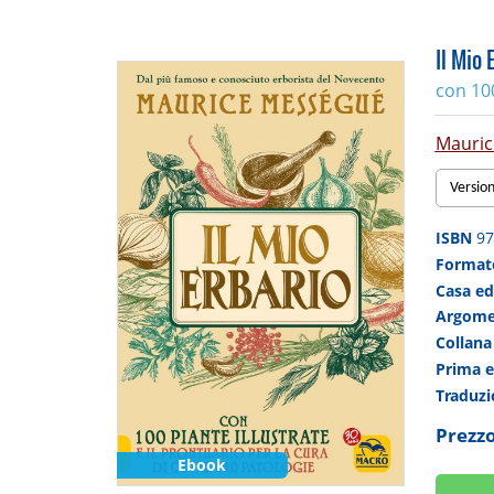
Il Mio 
con 100
Mauric
Versio
ISBN
97
Forma
Casa ed
Argom
Collan
Prima 
Traduz
Prezzo
Ebook