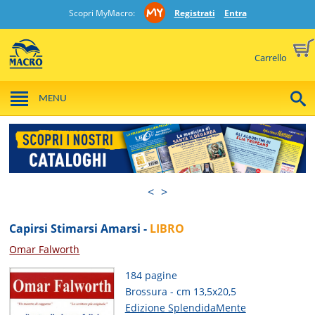
Scopri MyMacro:
Registrati
Entra
Carrello
MENU
<
>
Capirsi Stimarsi Amarsi -
LIBRO
Omar Falworth
184 pagine
Brossura - cm 13,5x20,5
Edizione SplendidaMente