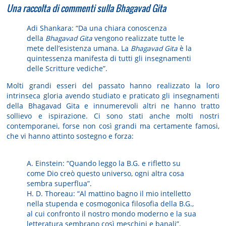
Una raccolta di commenti sulla Bhagavad Gita
Adi Shankara:
“Da una chiara conoscenza
della
Bhagavad Gita
vengono realizzate tutte le
mete dell’esistenza umana. La
Bhagavad Gita
è la
quintessenza manifesta di tutti gli insegnamenti
delle Scritture vediche”.
Molti grandi esseri del passato hanno realizzato la loro
intrinseca gloria avendo studiato e praticato gli insegnamenti
della
Bhagavad Gita
e innumerevoli altri ne hanno tratto
sollievo e ispirazione. Ci sono stati anche molti nostri
contemporanei, forse non così grandi ma certamente famosi,
che vi hanno attinto sostegno e forza:
A. Einstein
: “Quando leggo la B.G. e rifletto su
come Dio creò questo universo, ogni altra cosa
sembra superflua”.
H. D. Thoreau:
“Al mattino bagno il mio intelletto
nella stupenda e cosmogonica filosofia della B.G.,
al cui confronto il nostro mondo moderno e la sua
letteratura sembrano così meschini e banali”.