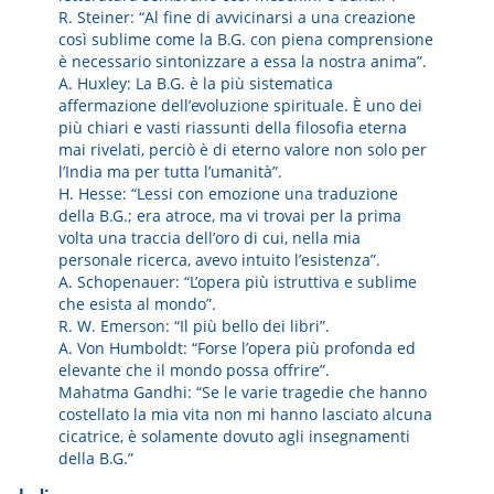
R. Steiner:
“Al fine di avvicinarsi a una creazione
così sublime come la B.G. con piena comprensione
è necessario sintonizzare a essa la nostra anima”.
A. Huxley:
La B.G. è la più sistematica
affermazione dell’evo­lu­zione spirituale. È uno dei
più chiari e vasti riassunti della filosofia eterna
mai rivelati, perciò è di eterno valore non solo per
l’India ma per tutta l’umanità”.
H. Hesse:
“Lessi con emozione una traduzione
della B.G.; era atroce, ma vi trovai per la prima
volta una traccia dell’oro di cui, nella mia
personale ricerca, avevo intuito l’esistenza”.
A. Schopenauer:
“L’opera più istruttiva e sublime
che esista al mondo”.
R. W. Emerson:
“Il più bello dei libri”.
A. Von Humboldt:
“Forse l’opera più profonda ed
elevante che il mondo possa offrire”.
Mahatma Gandhi:
“Se le varie tragedie che hanno
costellato la mia vita non mi hanno lasciato alcuna
cicatrice, è solamente dovuto agli insegnamenti
della B.G.”