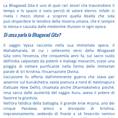
La
Bhagavad Gita
è uno di quei rari tesori che trascendono il
tempo e lo spazio e sono perciò di valore eterno. Infatti ci
rivela i mezzi idonei a scoprire quella Realtà che sola
può
disperdere le tenebre della miseria umana
, che è sempre
la stessa e causata dalle medesime illusioni in ogni epoca.
Di cosa parla la Bhagavad Gita?
Il saggio Vyasa racconta nella sua immortale opera, il
Mahabharata, di cui i settecento versi della
Bhagavad
Gita
sono l’essenza, che cinquemila anni fa, sul sacro suolo
dell’India calpestato da potenti e malvagi monarchi, scese una
pioggia di nettare purificante nella forma delle immortali
parole di Sri Krishna, l’Incarnazione Divina.
L’occasione fu offerta dall’imminente guerra che stava per
avvenire sul Kurukshetra, vasta pianura a nord di Hastina­pura
(l’attuale New Delhi), chiamata anche Dharmakshetra poiché,
resa sacra dalle austerità del saggio Kuru, aveva il potere di
favorire la giustizia.
Nell’ora fatidica della battaglia, il grande eroe Arjuna, uno dei
cinque Pandava, amico e discepolo di Krishna,
improvvisamente, vedendo di fronte a sé l’esercito nemico