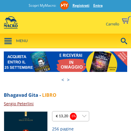
Scopri MyMacro:
Registrati
Entra
Carrello
MENU
<
>
Bhagavad Gita -
LIBRO
Sergio Peterlini
€ 13,20
-5%
256 pagine