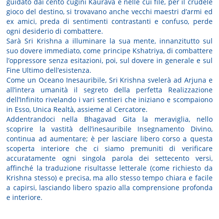
guidato dai cento cugini Kaurava e nelle cui file, per il crudele
gioco del destino, si trovavano anche vecchi maestri d’armi ed
ex amici, preda di sentimenti contrastanti e confuso, perde
ogni desiderio di combattere.
Sarà Sri Krishna a illuminare la sua mente, innanzitutto sul
suo dovere immediato, come principe Kshatriya, di combattere
l’oppressore senza esitazioni, poi, sul dovere in generale e sul
Fine Ultimo dell’esistenza.
Come un Oceano Inesauribile, Sri Krishna svelerà ad Arjuna e
all’intera umanità il segreto della perfetta Realizzazione
dell’Infinito rivelando i vari sentieri che iniziano e scompaiono
in Esso, Unica Realtà, assieme al Cercatore.
Addentrandoci nella Bhagavad Gita la meraviglia, nello
scoprire la vastità dell’inesauribile Insegnamento Divino,
continua ad aumentare; è per lasciare libero corso a questa
scoperta interiore che ci siamo premuniti di verificare
accuratamente ogni singola parola dei settecento versi,
affinché la traduzione risultasse letterale (come richiesto da
Krishna stesso) e precisa, ma allo stesso tempo chiara e facile
a capirsi, lasciando libero spazio alla comprensione profonda
e interiore.