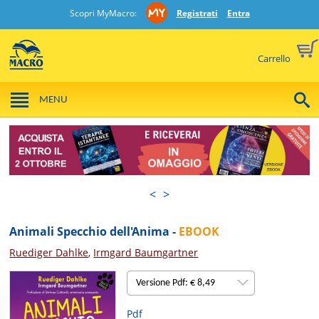
Scopri MyMacro:
Registrati
Entra
Carrello
MENU
<
>
Animali Specchio dell'Anima -
EBOOK
Ruediger Dahlke
,
Irmgard Baumgartner
Versione Pdf: € 8,49
Pdf