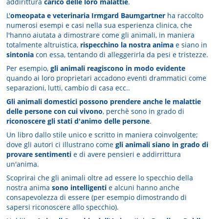
addirittura
carico delle loro malattie
.
L'
omeopata e veterinaria Irmgard Baumgartner
ha raccolto
numerosi esempi e casi nella sua esperienza clinica, che
l'hanno aiutata a dimostrare come gli animali, in maniera
totalmente altruistica,
rispecchino la nostra anima
e siano in
sintonia
con essa, tentando di alleggerirla da pesi e tristezze.
Per esempio,
gli animali reagiscono in modo evidente
quando ai loro proprietari accadono eventi drammatici come
separazioni, lutti, cambio di casa ecc..
Gli animali domestici possono prendere anche le malattie
delle persone con cui vivono
, perchè sono in grado di
riconoscere gli stati d'animo delle persone
.
Un libro dallo stile unico e scritto in maniera coinvolgente;
dove gli autori ci illustrano come
gli animali siano in grado di
provare sentimenti
e di avere pensieri e addirrittura
un'anima.
Scoprirai che gli animali oltre ad essere lo specchio della
nostra anima
sono intelligenti
e alcuni hanno anche
consapevolezza di essere (per esempio dimostrando di
sapersi riconoscere allo specchio).