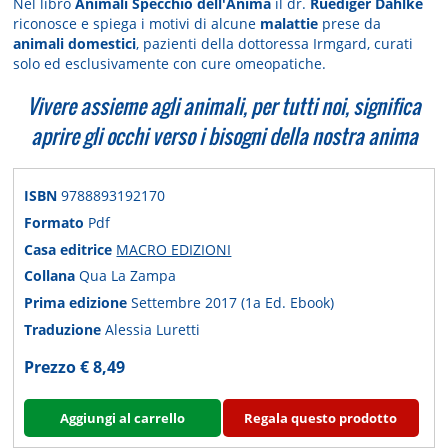
Nel libro
Animali Specchio dell'Anima
il dr.
Ruediger Dahlke
riconosce e spiega i motivi di alcune
malattie
prese da
animali domestici
, pazienti della dottoressa Irmgard, curati
solo ed esclusivamente con cure omeopatiche.
Vivere assieme agli animali, per tutti noi, significa
aprire gli occhi verso i bisogni della nostra anima
ISBN
9788893192170
Formato
Pdf
Casa editrice
MACRO EDIZIONI
Collana
Qua La Zampa
Prima edizione
Settembre 2017 (1a Ed. Ebook)
Traduzione
Alessia Luretti
Prezzo € 8,49
Aggiungi al carrello
Regala questo prodotto