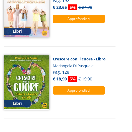
Pag. 192
€ 23,65
5%
€ 24,90
Approfondisci
Libri
Crescere con il cuore - Libro
Mariangela Di Pasquale
Pag. 128
€ 18,90
5%
€ 19,90
Approfondisci
Libri