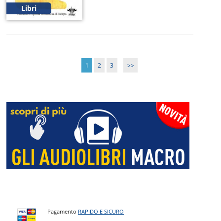
Libri
1
2
3
>>
Pagamento
RAPIDO E SICURO