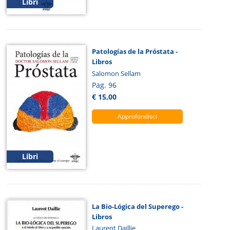
Libri
Patologías de la Próstata -
Libros
Salomon Sellam
Pag. 96
€ 15,00
Approfondisci
Libri
La Bio-Lógica del Superego -
Libros
Laurent Daillie