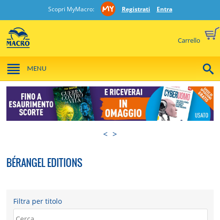
Scopri MyMacro:
Registrati
Entra
Carrello
MENU
<
>
BÉRANGEL EDITIONS
Filtra per titolo