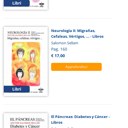
Libri
Neurología II: Migrañas,
Cefaleas, Vértigos, ... - Libros
Salomon Sellam
Pag. 160
€ 17,00
Approfondisci
Libri
El Páncreas: Diabetes y Cáncer -
Libros