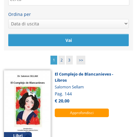
Ordina per
1
2
3
>>
El Complejo de Blancanieves -
Libros
Salomon Sellam
Pag. 144
€ 20,00
Approfondisci
Libri