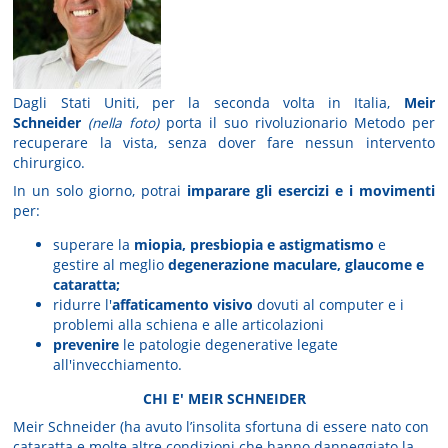
Dagli Stati Uniti, per la seconda volta in Italia,
Meir
Schneider
(nella foto)
porta il suo rivoluzionario Metodo per
recuperare la vista, senza dover fare nessun intervento
chirurgico.
In un solo giorno, potrai
imparare gli esercizi e i movimenti
per:
superare la
miopia, presbiopia e astigmatismo
e
gestire al meglio
degenerazione maculare, glaucome e
cataratta;
ridurre l'
affaticamento visivo
dovuti al computer e i
problemi alla schiena e alle articolazioni
prevenire
le patologie degenerative legate
all'invecchiamento.
CHI E' MEIR SCHNEIDER
Meir Schneider (ha avuto l’insolita sfortuna di essere nato con
cataratta e molte altre condizioni che hanno danneggiato la