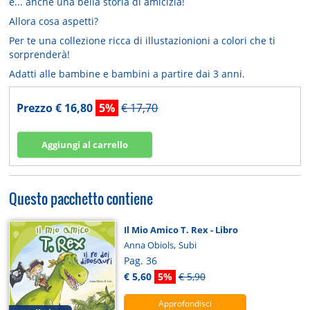
e... anche una bella storia di amicizia!
Allora cosa aspetti?
Per te una collezione ricca di illustazionioni a colori che ti
sorprenderà!
Adatti alle bambine e bambini a partire dai 3 anni.
Prezzo € 16,80
5%
€ 17,70
Questo pacchetto contiene
Il Mio Amico T. Rex - Libro
,
Anna Obiols
Subi
Pag. 36
€ 5,60
5%
€ 5,90
Approfondisci