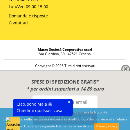
Lun/Ven 09:00-15:00
Domande e risposte
Contattaci
Macro Società Cooperativa scarl
Via Giardino, 30 - 47521 Cesena
Copyright © 2026 Tutti diritti riservati
Informazioni societarie
Diritto di reso
SPESE DI SPEDIZIONE GRATIS*
Disclaimer
* per ordini superiori a 14,89 euro
Privacy Policy
×
Ciao, sono Maia 🐝
Chiedimi qualsiasi cosa!
Questo sito utilizza cookies per migliorare la fruibilità.
Ricevi il buono ora!
Continuando nella navigazione consentirai all'utilizzo dei cookie e alla relativa
Benessere e conoscenza dal 1987
politica. Clicca sul seguente link per saperne di più
Privacy Policy
Sviluppato da
Nimaia