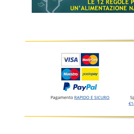
Pagamento
RAPIDO E SICURO
S
€1