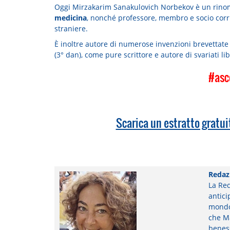
Oggi Mirzakarim Sanakulovich Norbekov è un rin
medicina
, nonché professore, membro e socio cor
straniere.
È inoltre autore di numerose invenzioni brevettate e
(3° dan), come pure scrittore e autore di svariati li
#asc
Scarica un estratto gratui
Redaz
La Red
antici
mondo 
che Ma
beness