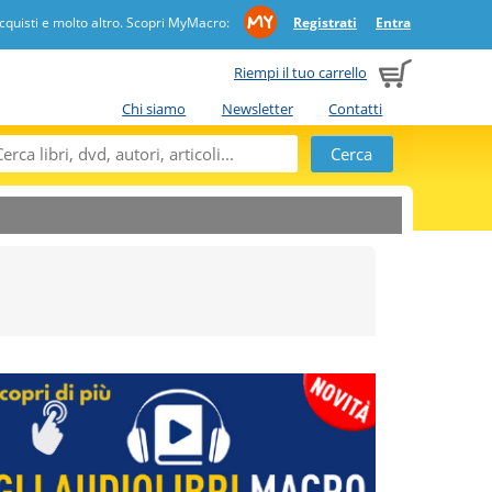
quisti e molto altro. Scopri MyMacro:
Registrati
Entra
Riempi il tuo carrello
Chi siamo
Newsletter
Contatti