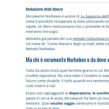
Redazione Web Macro
Mirzakarim Norbekov è autore di
La Saggezza dell'
come è possibile recuperare la vista utilizzando un
sopito. Un libro rivoluzionario che ci promette di f
interventi chirurgici.
Abbiamo già parlato del suo
metodo rivoluzionario
col nome di: "Come liberarsi degli occhiali, delle c
Metodo Norbekov.
Ma chi è veramente Norbekov e da dove v
Tutto ha avuto inizio quel terribile giorno in cui Mi
crudele ingiustizia. Poi c’era stato il ricovero in os
futuro come disabile. Il tutto quando era ventenne
ruoti intorni a noi!
Erano così sopraggiunti la
disperazione, lo sconfor
paese in cerca di aiuto, Mirzakarim ha fatto un inco
mentore. Quel
vecchio saggio
centenario è riuscito
stati in grado di fare.