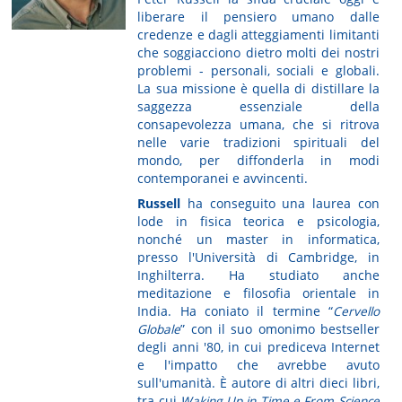
liberare il pensiero umano dalle
credenze e dagli atteggiamenti limitanti
che soggiacciono dietro molti dei nostri
problemi - personali, sociali e globali.
La sua missione è quella di distillare la
saggezza essenziale della
consapevolezza umana, che si ritrova
nelle varie tradizioni spirituali del
mondo, per diffonderla in modi
contemporanei e avvincenti.
Russell
ha conseguito una laurea con
lode in fisica teorica e psicologia,
nonché un master in informatica,
presso l'Università di Cambridge, in
Inghilterra. Ha studiato anche
meditazione e filosofia orientale in
India. Ha coniato il termine “
Cervello
Globale
” con il suo omonimo bestseller
degli anni '80, in cui prediceva Internet
e l'impatto che avrebbe avuto
sull'umanità. È autore di altri dieci libri,
tra cui
Waking Up in Time e From Science