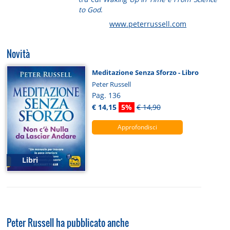
to God
.
www.peterrussell.com
Novità
Meditazione Senza Sforzo - Libro
Peter Russell
Pag. 136
€ 14,15
5%
€ 14,90
Approfondisci
Libri
Peter Russell ha pubblicato anche