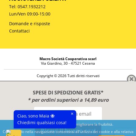
Tel: 0547.1932212
Lun/Ven 09:00-15:00
Domande e risposte
Contattaci
Macro Società Cooperativa scarl
Via Giardino, 30 - 47521 Cesena
Copyright © 2026 Tutti diritti riservati
Informazioni societarie
Diritto di reso
SPESE DI SPEDIZIONE GRATIS*
Disclaimer
* per ordini superiori a 14,89 euro
Privacy Policy
×
Ciao, sono Maia 🐝
Chiedimi qualsiasi cosa!
Questo sito utilizza cookies per migliorare la fruibilità.
Ricevi il buono ora!
Continuando nella navigazione consentirai all'utilizzo dei cookie e alla relativa
Benessere e conoscenza dal 1987