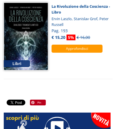
La Rivoluzione della Coscienza -
Libro
,
,
Ervin Laszlo
Stanislav Grof
Peter
Russell
Pag. 193
€ 15,20
5%
€ 16,00
Approfondisci
Libri