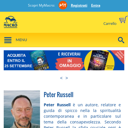
Scopri MyMacro:
Registrati
Entra
Carrello
MENU
<
>
Peter Russell
Peter Russell
è un autore, relatore e
guida di spicco nella la spiritualità
contemporanea e in particolare sul
tema della consapevolezza. Secondo
Peter Russell la sfida cruciale oggi è