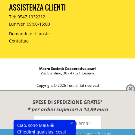
ASSISTENZA CLIENTI
Tel: 0547.1932212
Lun/Ven 09:00-15:00
Domande e risposte
Contattaci
Macro Società Cooperativa scarl
Via Giardino, 30 - 47521 Cesena
Copyright © 2026 Tutti diritti riservati
Informazioni societarie
Diritto di reso
SPESE DI SPEDIZIONE GRATIS*
Disclaimer
* per ordini superiori a 14,89 euro
Privacy Policy
×
Ciao, sono Maia 🐝
Chiedimi qualsiasi cosa!
Questo sito utilizza cookies per migliorare la fruibilità.