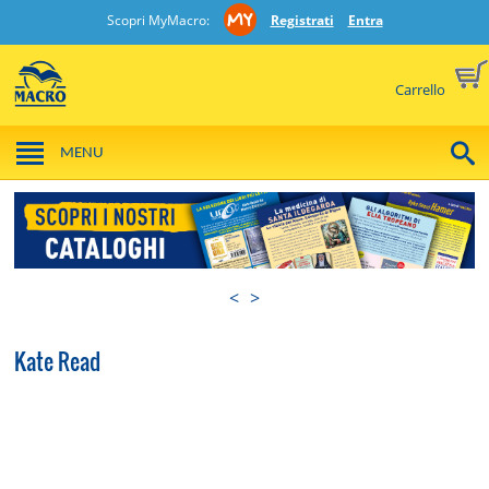
Scopri MyMacro:
Registrati
Entra
Carrello
MENU
<
>
Kate Read