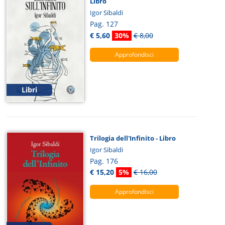
Libro
Igor Sibaldi
Pag. 127
€ 5,60
30%
€ 8,00
Approfondisci
Libri
Trilogia dell'Infinito - Libro
Igor Sibaldi
Pag. 176
€ 15,20
5%
€ 16,00
Approfondisci