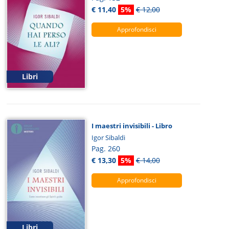
€ 11,40
5%
€ 12,00
Approfondisci
Libri
I maestri invisibili - Libro
Igor Sibaldi
Pag. 260
€ 13,30
5%
€ 14,00
Approfondisci
Libri