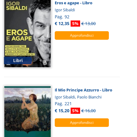
Eros e agape - Libro
Igor Sibaldi
Pag. 92
€ 12,35
5%
€ 13,00
Approfondisci
Libri
Il Mio Principe Azzurro - Libro
,
Igor Sibaldi
Paolo Bianchi
Pag. 221
€ 15,20
5%
€ 16,00
Approfondisci