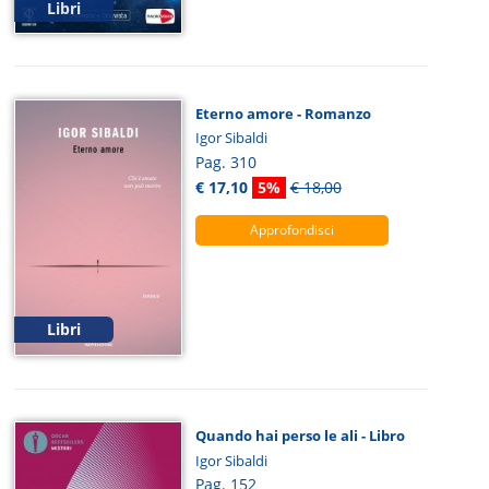
Libri
Eterno amore - Romanzo
Igor Sibaldi
Pag. 310
€ 17,10
5%
€ 18,00
Approfondisci
Libri
Quando hai perso le ali - Libro
Igor Sibaldi
Pag. 152