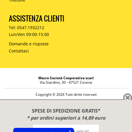
ASSISTENZA CLIENTI
Tel: 0547.1932212
Lun/Ven 09:00-15:00
Domande e risposte
Contattaci
Macro Società Cooperativa scarl
Via Giardino, 30 - 47521 Cesena
Copyright © 2026 Tutti diritti riservati
Informazioni societarie
Diritto di reso
SPESE DI SPEDIZIONE GRATIS*
Disclaimer
* per ordini superiori a 14,89 euro
Privacy Policy
×