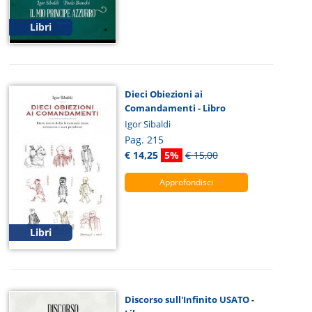
Libri
Dieci Obiezioni ai
Comandamenti - Libro
Igor Sibaldi
Pag. 215
€ 14,25
5%
€ 15,00
Approfondisci
Libri
Discorso sull'Infinito USATO -