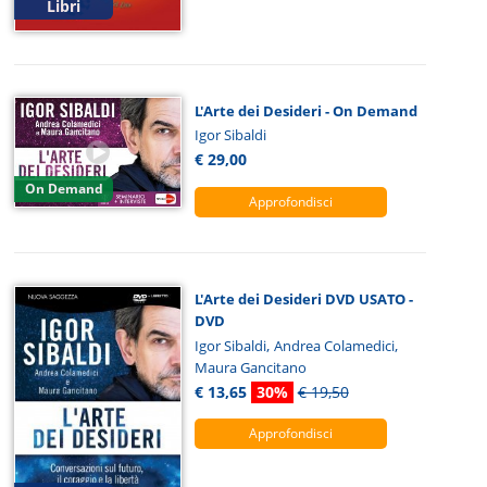
Libri
L'Arte dei Desideri - On Demand
Igor Sibaldi
€ 29,00
On Demand
Approfondisci
L'Arte dei Desideri DVD USATO -
DVD
,
,
Igor Sibaldi
Andrea Colamedici
Maura Gancitano
€ 13,65
30%
€ 19,50
Approfondisci