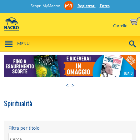
Scopri MyMacro:
Registrati
Entra
Carrello
MENU
<
>
Spiritualità
Filtra per titolo