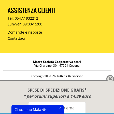
ASSISTENZA CLIENTI
Tel: 0547.1932212
Lun/Ven 09:00-15:00
Domande e risposte
Contattaci
Macro Società Cooperativa scarl
Via Giardino, 30 - 47521 Cesena
Copyright © 2026 Tutti diritti riservati
Informazioni societarie
Diritto di reso
SPESE DI SPEDIZIONE GRATIS*
Disclaimer
* per ordini superiori a 14,89 euro
Privacy Policy
×
Ciao, sono Maia 🐝