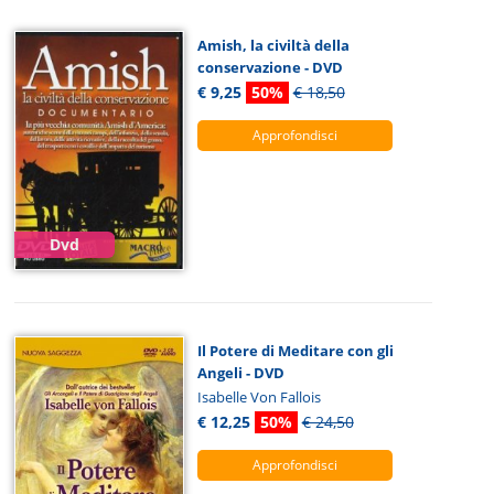
Amish, la civiltà della
conservazione - DVD
€ 9,25
50%
€ 18,50
Approfondisci
Dvd
Il Potere di Meditare con gli
Angeli - DVD
Isabelle Von Fallois
€ 12,25
50%
€ 24,50
Approfondisci