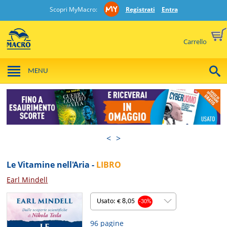
Scopri MyMacro:
Registrati
Entra
Carrello
MENU
<
>
Le Vitamine nell'Aria -
LIBRO
Earl Mindell
Usato: € 8,05
-30%
96 pagine