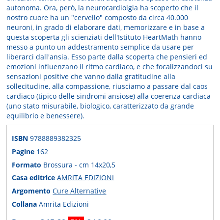
autonoma. Ora, però, la neurocardiolgia ha scoperto che il
nostro cuore ha un "cervello" composto da circa 40.000
neuroni, in grado di elaborare dati, memorizzare e in base a
questa scoperta gli scienziati dell'Istituto HeartMath hanno
messo a punto un addestramento semplice da usare per
liberarci dall'ansia. Esso parte dalla scoperta che pensieri ed
emozioni influenzano il ritmo cardiaco, e che focalizzandoci su
sensazioni positive che vanno dalla gratitudine alla
sollecitudine, alla compassione, riusciamo a passare dal caos
cardiaco (tipico delle sindromi ansiose) alla coerenza cardiaca
(uno stato misurabile, biologico, caratterizzato da grande
equilibrio e benessere).
ISBN
9788889382325
Pagine
162
Formato
Brossura - cm 14x20,5
Casa editrice
AMRITA EDIZIONI
Argomento
Cure Alternative
Collana
Amrita Edizioni