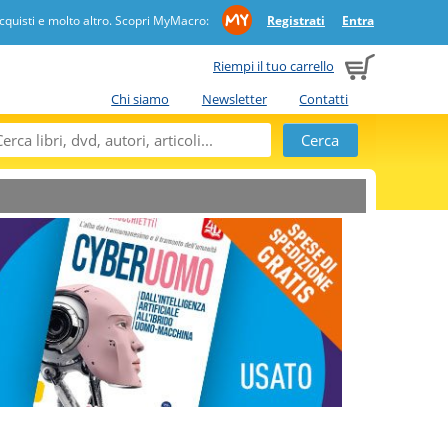
quisti e molto altro. Scopri MyMacro:
Registrati
Entra
Riempi il tuo carrello
Chi siamo
Newsletter
Contatti