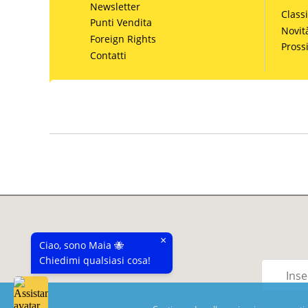
Newsletter
Classi
Punti Vendita
Novit
Foreign Rights
Pros
Contatti
×
Ciao, sono Maia 🐝
Chiedimi qualsiasi cosa!