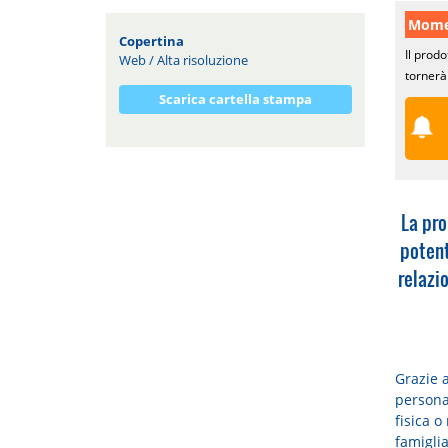
Momen
Copertina
Il prodo
Web
/
Alta risoluzione
tornerà 
Scarica cartella stampa
La pro
potent
relazi
Grazie a
person
fisica o
famiglia