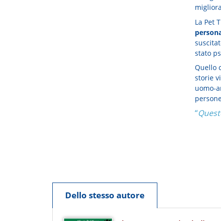
miglior
La Pet 
persona
suscitat
stato ps
Quello 
storie v
uomo-an
persone
“
Questo
Dello stesso autore