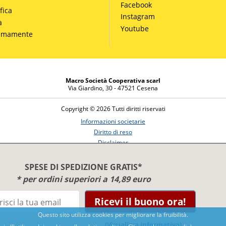
Facebook
fica
Instagram
à
Youtube
simamente
Macro Società Cooperativa scarl
Via Giardino, 30 - 47521 Cesena
Copyright © 2026 Tutti diritti riservati
Informazioni societarie
Diritto di reso
Disclaimer
Privacy Policy
SPESE DI SPEDIZIONE GRATIS*
* per ordini superiori a 14,89 euro
Ricevi il buono ora!
Benessere e conoscenza dal 1987
Questo sito utilizza cookies per migliorare la fruibilità.
Sviluppato da
Nimaia
(Visualizza Informativa)