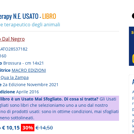
erapy N.E. USATO -
LIBRO
re terapeutico degli animali
o Dal Negro
SATO28537182
160
to
Brossura - cm 14x21
itrice
MACRO EDIZIONI
a
Qua la Zampa
ne
2a Edizione Novembre 2021
edizione
Aprile 2016
p
libro è un Usato Mai Sfogliato. Di cosa si tratta?
Gli Usati
r
liati sono libri che selezioniamo uno a uno dal nostro
p
o di prodotti usati: sono in ottime condizioni, mai sfogliati
v
meno sottolineati.
l
 € 10,15
30%
€ 14,50
f