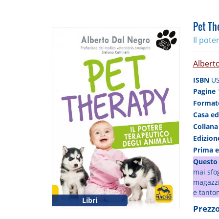
Pet Th
Il pote
Albert
ISBN
U
Pagine
Forma
Casa ed
Collan
Edizio
Prima 
Questo 
mai sfog
magazzin
e tanto
Libri
Prezzo