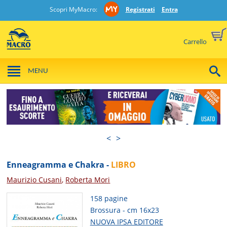
Scopri MyMacro:
Registrati
Entra
Carrello
MENU
<
>
Enneagramma e Chakra -
LIBRO
Maurizio Cusani
,
Roberta Mori
158 pagine
Brossura - cm 16x23
NUOVA IPSA EDITORE