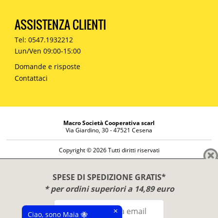
ASSISTENZA CLIENTI
Tel: 0547.1932212
Lun/Ven 09:00-15:00
Domande e risposte
Contattaci
Macro Società Cooperativa scarl
Via Giardino, 30 - 47521 Cesena
Copyright © 2026 Tutti diritti riservati
Informazioni societarie
Diritto di reso
SPESE DI SPEDIZIONE GRATIS*
Disclaimer
* per ordini superiori a 14,89 euro
Privacy Policy
×
Ciao, sono Maia 🐝