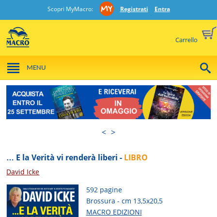
Scopri MyMacro:
Registrati
Entra
Carrello
MENU
<
>
… E la Verità vi renderà liberi -
LIBRO
David Icke
592 pagine
Brossura - cm 13,5x20,5
MACRO EDIZIONI