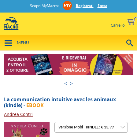
Scopri MyMacro:
Registrati
Entra
Carrello
MENU
<
>
La communication intuitive avec les animaux
(kindle) -
EBOOK
Andrea Contri
Versione Mobi - KINDLE: € 13,99