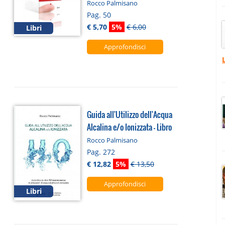
Rocco Palmisano
Pag. 50
€ 5,70
5%
€ 6,00
Libri
Approfondisci
Guida all'Utilizzo dell'Acqua
Alcalina e/o Ionizzata - Libro
Rocco Palmisano
Pag. 272
€ 12,82
5%
€ 13,50
Approfondisci
Libri