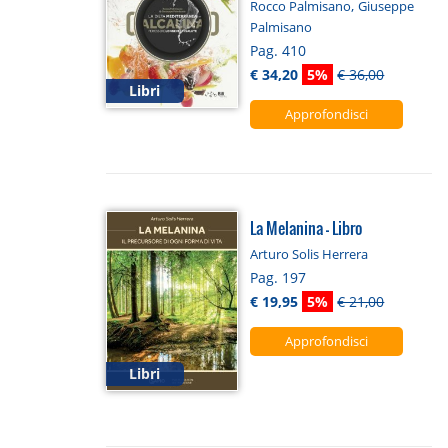
,
Rocco Palmisano
Giuseppe
Palmisano
Pag. 410
€ 34,20
5%
€ 36,00
Libri
Approfondisci
La Melanina - Libro
Arturo Solis Herrera
Pag. 197
€ 19,95
5%
€ 21,00
Approfondisci
Libri