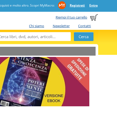
quisti e molto altro. Scopri MyMacro:
Registrati
Entra
Riempi il tuo carrello
Chi siamo
Newsletter
Contatti