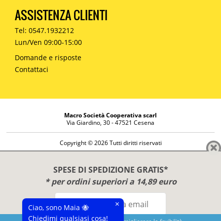
ASSISTENZA CLIENTI
Tel: 0547.1932212
Lun/Ven 09:00-15:00
Domande e risposte
Contattaci
Macro Società Cooperativa scarl
Via Giardino, 30 - 47521 Cesena
Copyright © 2026 Tutti diritti riservati
Informazioni societarie
Diritto di reso
SPESE DI SPEDIZIONE GRATIS*
Disclaimer
* per ordini superiori a 14,89 euro
Privacy Policy
×
Ciao, sono Maia 🐝
Chiedimi qualsiasi cosa!