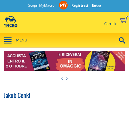
Scopri MyMacro:
Registrati
Entra
Carrello
MENU
<
>
Jakub Cenkl