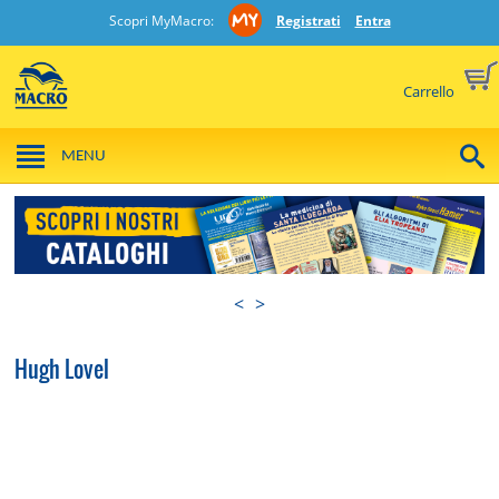
Scopri MyMacro:
Registrati
Entra
Carrello
MENU
<
>
Hugh Lovel