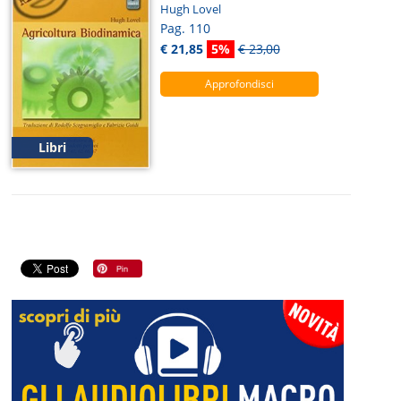
Hugh Lovel
Pag. 110
€ 21,85
5%
€ 23,00
Approfondisci
Libri