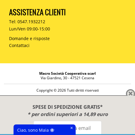
ASSISTENZA CLIENTI
Tel: 0547.1932212
Lun/Ven 09:00-15:00
Domande e risposte
Contattaci
Macro Società Cooperativa scarl
Via Giardino, 30 - 47521 Cesena
Copyright © 2026 Tutti diritti riservati
Informazioni societarie
Diritto di reso
SPESE DI SPEDIZIONE GRATIS*
Disclaimer
* per ordini superiori a 14,89 euro
Privacy Policy
×
Ciao, sono Maia 🐝