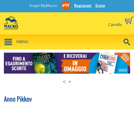
Scopri MyMacro:
Registrati
Entra
Carrello
MENU
<
>
Anne Pikkov