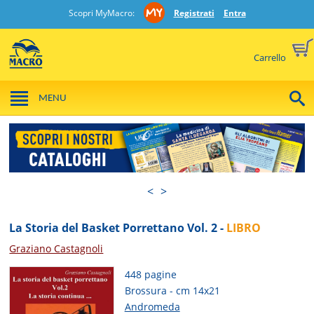
Scopri MyMacro:
Registrati
Entra
Carrello
MENU
<
>
La Storia del Basket Porrettano Vol. 2 -
LIBRO
Graziano Castagnoli
448 pagine
Brossura - cm 14x21
Andromeda