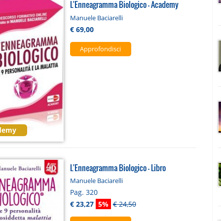
L'Enneagramma Biologico - Academy
Manuele Baciarelli
€ 69,00
Approfondisci
demy
L'Enneagramma Biologico - Libro
Manuele Baciarelli
Pag. 320
€ 23,27
5%
€ 24,50