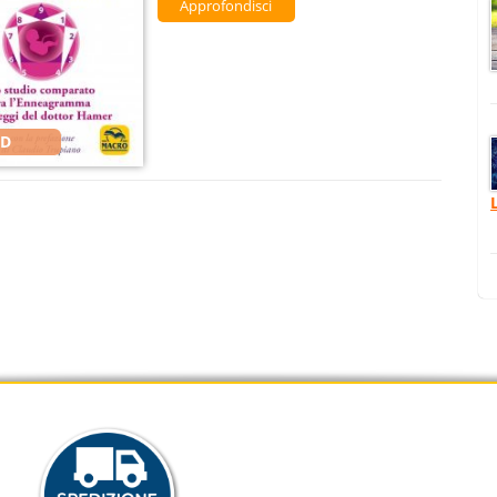
Approfondisci
4D