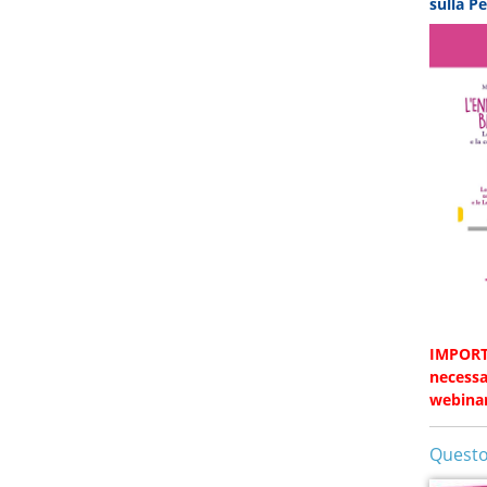
sulla P
IMPORTA
necessar
webinar
Questo