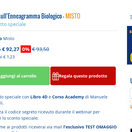
sull'Enneagramma Biologico -
MISTO
tto speciale
to
Misto
 € 92,27
0%
€ 93,50
i € 1,23
ggiungi al carrello
Regala questo prodotto
to speciale con
Libro 4D
e
Corso Academy
di Manuele
li.
zza il codice segreto ricevuto durante il webinar per
 lo sconto speciale;
me ai prodotti riceverai via mail
l'esclusivo TEST OMAGGIO