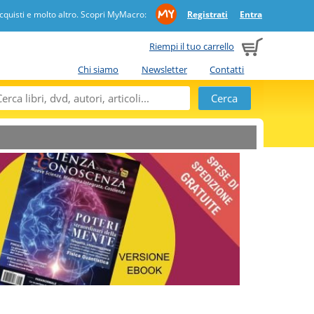
quisti e molto altro. Scopri MyMacro:
Registrati
Entra
Riempi il tuo carrello
Chi siamo
Newsletter
Contatti