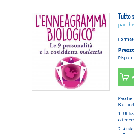
Tutto 
pacche
Forma
Prezzo
Risparm
A
Pacchet
Baciarel
1. Utili
ottenere
2. Assie