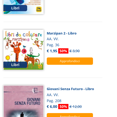
Libri
Marzipan 2 - Libro
AA. VV.
Pag. 36
€ 1,95
50%
€ 3,90
Approfondisci
Libri
Giovani Senza Futuro - Libro
AA. VV.
Pag. 208
€ 6,00
50%
€ 12,00
Approfondisci