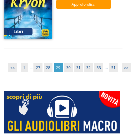
Approfondisci
Libri
<<
1
...
27
28
29
30
31
32
33
...
51
>>