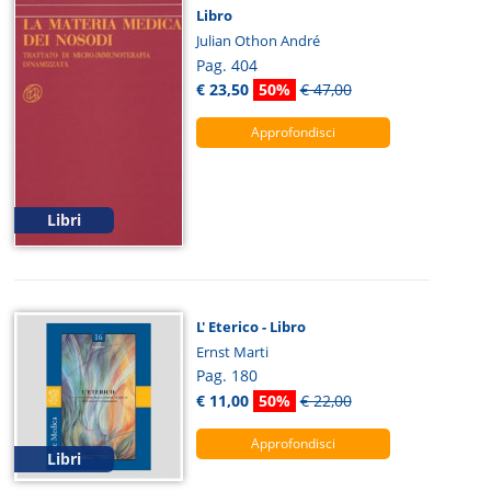
Libro
Julian Othon André
Pag. 404
€ 23,50
50%
€ 47,00
Approfondisci
Libri
L' Eterico - Libro
Ernst Marti
Pag. 180
€ 11,00
50%
€ 22,00
Approfondisci
Libri