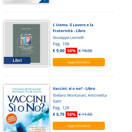
L' Uomo, il Lavoro e la
Fraternità - Libro
Giuseppe Leonelli
Pag. 108
€ 9,00
50%
€ 18,00
Libri
Approfondisci
Vaccini: sì o no? - Libro
,
Stefano Montanari
Antonietta
Gatti
Pag. 128
€ 5,75
50%
€ 11,50
Approfondisci