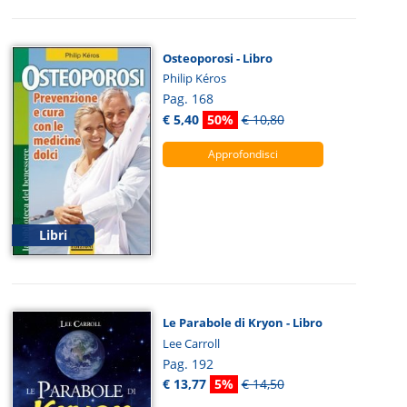
Osteoporosi - Libro
Philip Kéros
Pag. 168
€ 5,40
50%
€ 10,80
Approfondisci
Libri
Le Parabole di Kryon - Libro
Lee Carroll
Pag. 192
€ 13,77
5%
€ 14,50