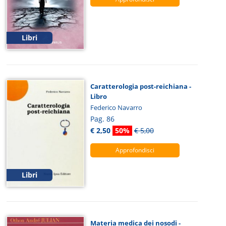
Libri
Caratterologia post-reichiana -
Libro
Federico Navarro
Pag. 86
€ 2,50
50%
€ 5,00
Approfondisci
Libri
Materia medica dei nosodi -