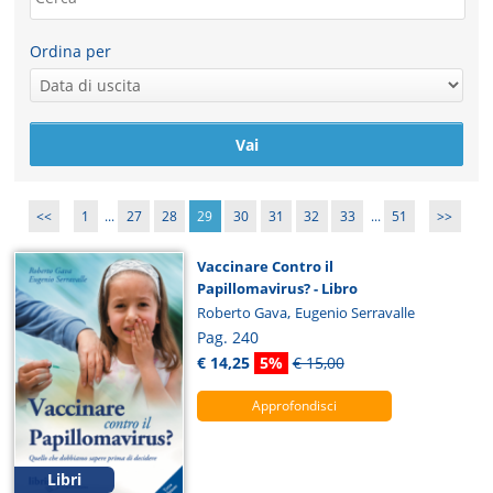
Ordina per
<<
1
...
27
28
29
30
31
32
33
...
51
>>
Vaccinare Contro il
Papillomavirus? - Libro
,
Roberto Gava
Eugenio Serravalle
Pag. 240
€ 14,25
5%
€ 15,00
Approfondisci
Libri