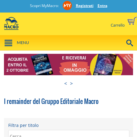
Scopri MyMacro:
Registrati
Entra
Carrello
MENU
<
>
I remainder del Gruppo Editoriale Macro
Filtra per titolo